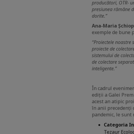
producători, OTR- uri
presiunea rămâne doa
dorite.”
Ana-Maria Șchiop
exemple de bune pra
“Proiectele noastre
proiecte de colectar
sistemului de colect
de colectare separat
inteligente.”
În cadrul evenimen
ediții a Galei Pre
acest an atipic pro
în anii precedenți 
pandemic, le sunt 
Categoria In
Tezaur Ecolo