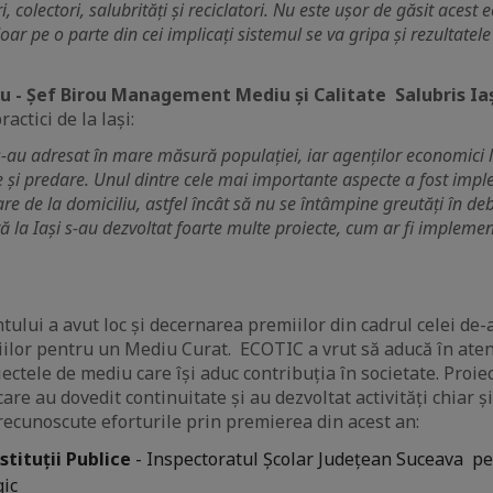
, colectori, salubrități și reciclatori. Nu este ușor de găsit acest 
r pe o parte din cei implicați sistemul se va gripa și rezultatele 
u - Șef Birou Management Mediu și Calitate Salubris Ia
ctici de la lași:
 s-au adresat în mare măsură populației, iar agenților economici
e și predare. Unul dintre cele mai importante aspecte a fost imp
are de la domiciliu, astfel încât să nu se întâmpine greutăți în d
ă la Iași s-au dezvoltat foarte multe proiecte, cum ar fi impleme
tului a avut loc și decernarea premiilor din cadrul celei de
miilor pentru un Mediu Curat. ECOTIC a vrut să aducă în atenț
iectele de mediu care își aduc contribuția în societate. Proie
care au dovedit continuitate și au dezvoltat activități chiar și
recunoscute eforturile prin premierea din acest an:
stituții Publice
- Inspectoratul Școlar Județean Suceava pe
gic