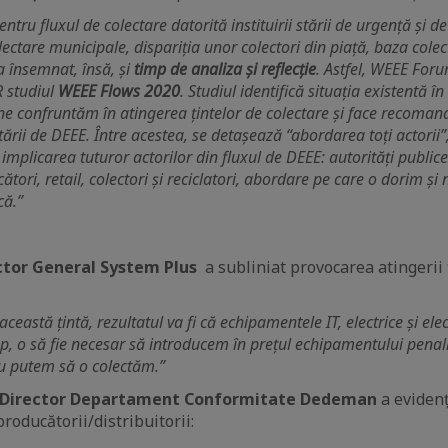
entru fluxul de colectare datorită instituirii stării de urgență și d
ectare municipale, dispariția unor colectori din piață, baza col
a însemnat, însă, și
timp de analiza și reflecție
. Astfel, WEEE Foru
 studiul
WEEE Flows 2020
. Studiul identifică situația existentă î
e confruntăm în atingerea țintelor de colectare și face recoman
ării de DEEE. Între acestea, se detașează “abordarea toți actorii”
implicarea tuturor actorilor din fluxul de DEEE: autorități publice
ători, retail, colectori și reciclatori, abordare pe care o dorim și 
că.”
ctor General System Plus
a subliniat provocarea atingerii
astă țintă, rezultatul va fi că echipamentele IT, electrice și elec
p, o să fie necesar să introducem în prețul echipamentului penal
nu putem să o colectăm.”
Director Departament Conformitate Dedeman
a evidenț
roducătorii/distribuitorii: