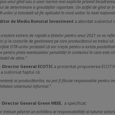
ipsa unui ghid sau a unor norme mai explicite privind încadrarea
lui de determinare a greutăților raportate. Un astfel de ghid ar tr
-urilor și totodată să fie aplicabil în mod unitar la nivel național
ditor de Mediu Romstal Investment
a abordat subiectul c
creștere extrem de rapidă a țintelor pentru anul 2021 se va refle
ici și la costurile de gestionare pe care producătorul va trebui să
arifele OTR-urilor probabil că vor crește pentru a exista posibilita
 pentru plata eventualelor penalități în contextul în care este cl
babil de atins.”
–
Director General ECOTIC
a prezentat propunerea ECOTIC
 a subliniat faptul că:
zentanți ai producătorilor, nu pot fi făcute responsabile pentru in
ivitatea sistemului informal.”
-
Director General Green WEEE
, a specificat:
or trebuie păstrat un echilibru al responsabilități al tuturor actoril