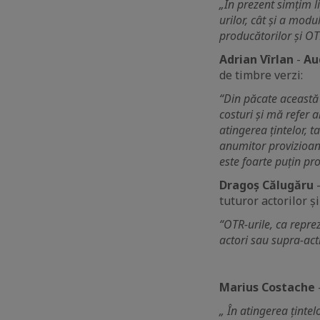
„În prezent simțim l
urilor, cât și a modu
producătorilor și OTR
Adrian Vîrlan
-
Au
de timbre verzi:
“Din păcate această 
costuri și mă refer a
atingerea țintelor, t
anumitor provizioane
este foarte puțin pro
Dragoș Călugăru
tuturor actorilor și
“OTR-urile, ca repre
actori sau supra-act
Marius Costache
„ În atingerea țintel