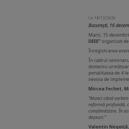
Le 18/12/2020
București, 16 decem
Marți, 15 decembri
DEEE”
organizat d
Înregistrarea even
În cadrul seminaru
domeniu următoarel
penalitatea de 4 l
nevoia de implemen
Mircea Fechet, Mi
“Atunci când vorbim d
reformă profundă, ca
conștientizare. În ac
deșeuri.”
Valentin Negoiță