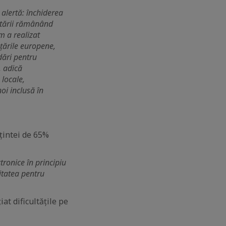
e alertă: închiderea
ectării rămânând
m a realizat
n țările europene,
dări pentru
, adică
 locale,
noi inclusă în
 țintei de 65%
tronice în principiu
itatea pentru
iat dificultățile pe