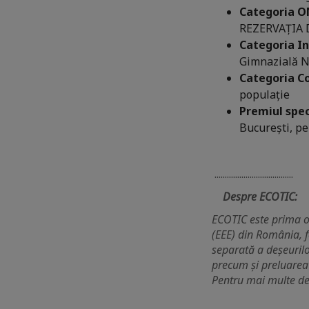
Categoria 
REZERVAȚIA 
Categoria In
Gimnazială Nr
Categoria C
populație
Premiul spec
București, p
......................................
Despre ECOTIC:
ECOTIC este prima or
(EEE) din România, f
separată a deșeurilo
precum și preluarea 
Pentru mai multe det