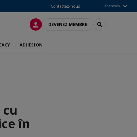
Français
Contactez-nous
CONNEXION
RECHERCHER
DEVENEZ MEMBRE
CACY
ADHESION
 cu
ice în