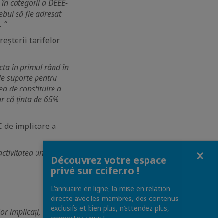
 în categorii a DEEE-
ebui să fie adresat
. “
reșterii tarifelor
cta în primul rând în
 le suporte pentru
tea de constituire a
ar că ținta de 65%
 de implicare a
Fermer
activitatea unor
Découvrez votre espace
privé sur ccifer.ro !
L’annuaire en ligne, la mise en relation
directe avec les membres, des contenus
exclusifs et bien plus, n’attendez plus,
or implicați, de la
connectez-vous !