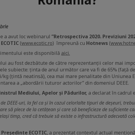
brie
e a avut loc webinarul
”Retrospectiva 2020. Previziuni 20
e
ECOTIC
(
www.ecotic.ro
) împreună cu
Hotnews
(
www.hotne
imentului este disponibilă
aici.
lui au fost dezbătute de către reprezentanții celor mai impo
e subiecte: ținta de anul următor care va fi de 65% (față de
ei/kg (țintă neatinsă), cea mai mare penalitate din Uniunea 
tarea a „abordării tuturor actorilor” din domeniul DEEE.
nistrul Mediului, Apelor și Pădurilor,
a declarat în cadrul
e DEEE-uri, la fel ca și în cazul celorlalte tipuri de deșeuri, treb
re să plece de la cetățean și care să beneficieze de suficiente c
elași timp, cred că trebuie să existe o infrastructură adecvată col
,
Președinte ECOTIC
, a prezentat contextul actual menționâ