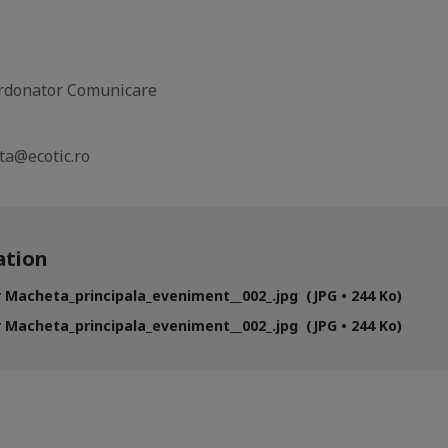
donator Comunicare
ta@ecotic.ro
tion
 Macheta_principala_eveniment__002_.jpg (JPG • 244 Ko)
 Macheta_principala_eveniment__002_.jpg (JPG • 244 Ko)