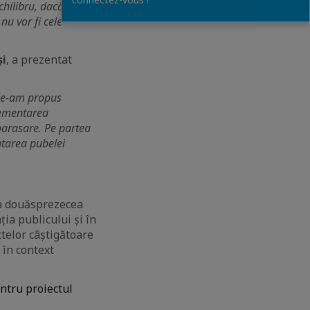
echilibru, dacă
nu vor fi cele
și
, a prezentat
 le-am propus
lementarea
ebarasare. Pe partea
ntarea pubelei
-a douăsprezecea
ia publicului și în
ctelor câștigătoare
 în context
ntru proiectul