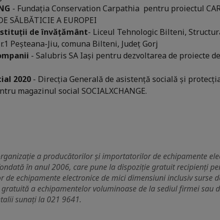
ONG
- Fundația Conservation Carpathia pentru proiectul CA
DE SĂLBĂTICIE A EUROPEI
stituții de învățământ
- Liceul Tehnologic Bilteni, Structu
.1 Peșteana-Jiu, comuna Bilteni, Județ Gorj
ompanii
- Salubris SA Iași pentru dezvoltarea de proiecte de
ial 2020
- Direcția Generală de asistență socială și protecția
entru magazinul social SOCIALXCHANGE.
ganizație a producătorilor și importatorilor de echipamente elect
ondată în anul 2006, care pune la dispoziție gratuit recipienți pe
r de echipamente electronice de mici dimensiuni inclusiv surse de
gratuită a echipamentelor voluminoase de la sediul firmei sau de
alii sunați la 021 9641.