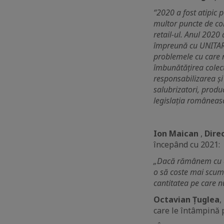
“2020 a fost atipic p
multor puncte de col
retail-ul. Anul 2020 
împreună cu UNITAR
problemele cu care n
îmbunătățirea colect
responsabilizarea și 
salubrizatori, produc
legislația româneas
Ion Maican
,
Dire
începând cu 2021:
„Dacă rămânem cu ace
o să coste mai scum
cantitatea pe care 
Octavian Țuglea
,
care le întâmpină p