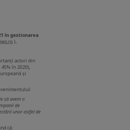
21 în gestionarea
ws.ro
)
.
rtanți actori din
 45% în 2020),
Europeană și
 evenimentului:
uie să avem o
ampanii de
ectării unor astfel de
nd că: