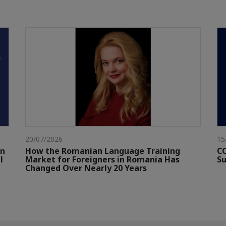
20/07/2026
15
gn
How the Romanian Language Training
CC
l
Market for Foreigners in Romania Has
Su
Changed Over Nearly 20 Years