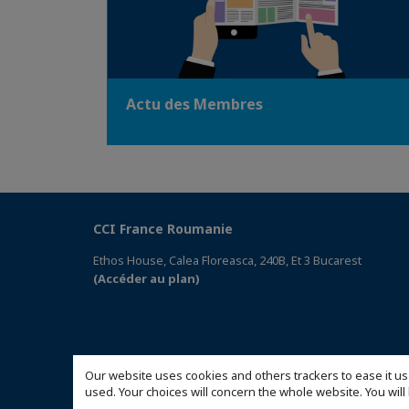
Actu des Membres
CCI France Roumanie
Ethos House, Calea Floreasca, 240B, Et 3 Bucarest
(Accéder au plan)
Our website uses cookies and others trackers to ease it us
used. Your choices will concern the whole website. You w