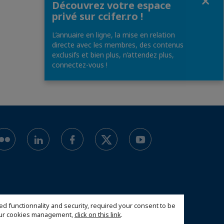
Découvrez votre espace
privé sur ccifer.ro !
L’annuaire en ligne, la mise en relation
directe avec les membres, des contenus
exclusifs et bien plus, n’attendez plus,
connectez-vous !
ed functionnality and security, required your consent to be
 our cookies management,
click on this link
.