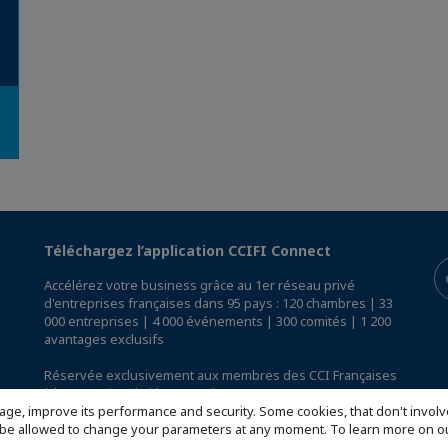
Téléchargez l’application CCIFI Connect
Accélérez votre business grâce au 1er réseau privé
d'entreprises françaises dans 95 pays : 120 chambres | 33
000 entreprises | 4 000 événements | 300 comités | 1 200
avantages exclusifs
Réservée exclusivement aux membres des CCI Françaises
à l'International,
découvrez l'app CCIFI Connect
.
age, improve its performance and security. Some cookies, that don't involv
ill be allowed to change your parameters at any moment. To learn more on