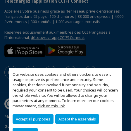
Téléchargez l’application CCIFI Connect
Accélérez votre business grâce au 1er réseau privé d'entreprises
françaises dans 95 pays : 120 chambres | 33 000 entreprises | 4 000
événements | 300 comités | 1 200 avantages exclusifs
Réservée exclusivement aux membres des CCI Françaises à
l'International,
découvrez l'app CCIFI Connect
.
Our website uses cookies and others trackers to ease it
usage, improve its performance and security. Some
cookies, that don't involved functionnality and security,
required your consent to be used. Your choices will concern
the whole website. You will be allowed to change your
parameters at any moment. To learn more on our cookies
management,
click on this link
.
Plan du site
Statut CCIFER
Mentions légales
Accept all purposes
Accept the essentials
Données personnelles
FAQ espace privé