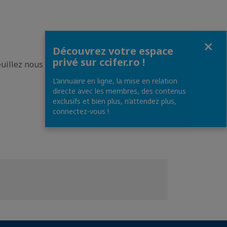
Fermer
Découvrez votre espace
privé sur ccifer.ro !
illez nous contacter à l'adresse suivante :
L’annuaire en ligne, la mise en relation
directe avec les membres, des contenus
exclusifs et bien plus, n’attendez plus,
connectez-vous !