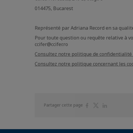
014475, Bucarest
Représenté par Adriana Record en sa qualit
Pour toute question ou requête relative à vo
ccifer@ccifer.ro
Consultez notre politique de confidentialit
Consultez notre politique concernant les co
Partager
Partager
Partager
Partager cette page
sur
sur
sur
Facebook
Twitter
Linkedin