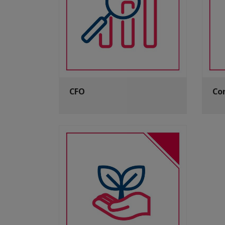
CFO
Co