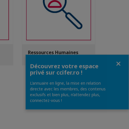
Ressources Humaines
Fermer
Découvrez votre espace
privé sur ccifer.ro !
L’annuaire en ligne, la mise en relation
directe avec les membres, des contenus
exclusifs et bien plus, n’attendez plus,
connectez-vous !