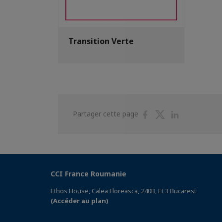
Transition Verte
Partager
Partager
Partager
Partager cette page
sur
sur
sur
Facebook
Twitter
Linkedin
CCI France Roumanie
Ethos House, Calea Floreasca, 240B, Et 3 Bucarest
(Accéder au plan)