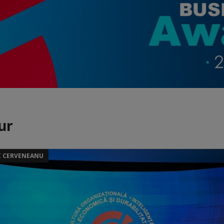
ur
I CERVENEANU