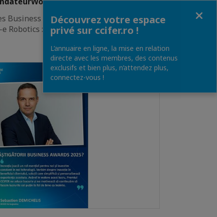
ndateurWolf-e Robotics
Fermer
es Business Awards CCIFER 2025 confirme la
Découvrez votre espace
e Robotics : renforcer la sécurité dans les…
privé sur ccifer.ro !
L’annuaire en ligne, la mise en relation
directe avec les membres, des contenus
exclusifs et bien plus, n’attendez plus,
connectez-vous !