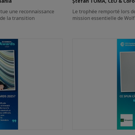
mania
Ștefan TOMA, CEO & CoFo
itue une reconnaissance
Le trophée remporté lors d
e la transition
mission essentielle de Wolf-