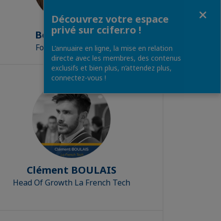
Fermer
Découvrez votre espace
privé sur ccifer.ro !
Bogdan HEREA
Founder, PitechPlus
L’annuaire en ligne, la mise en relation
directe avec les membres, des contenus
exclusifs et bien plus, n’attendez plus,
connectez-vous !
Clément BOULAIS
Head Of Growth La French Tech