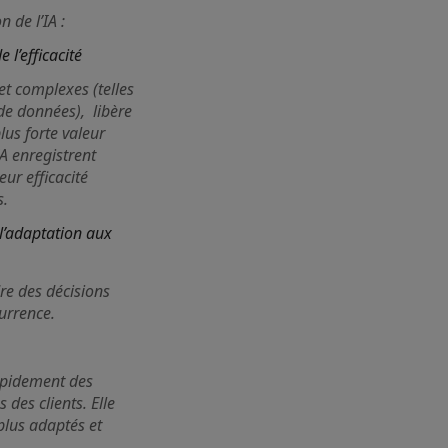
 de l’IA :
 l’efficacité
et complexes (telles
de données), libère
lus forte valeur
IA enregistrent
ur efficacité
s.
 l’adaptation aux
dre des décisions
currence.
rapidement des
 des clients. Elle
plus adaptés et