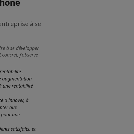
phone
entreprise à se
ise à se développer
 concret, j'observe
rentabilité :
ne augmentation
à une rentabilité
té à innover, à
apter aux
 pour une
ients satisfaits, et