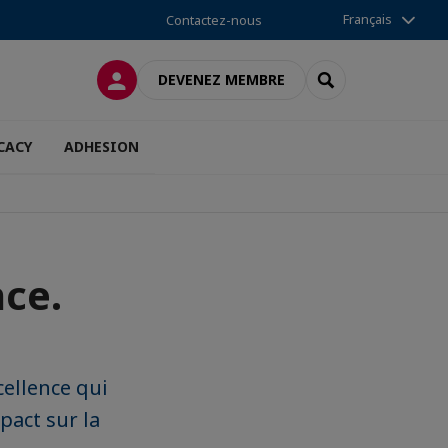
Français
Contactez-nous
CONNEXION
RECHERCHER
DEVENEZ MEMBRE
CACY
ADHESION
nce.
cellence qui
pact sur la