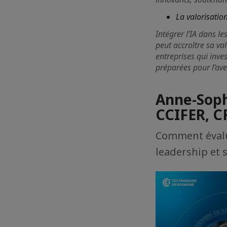
La valorisatio
Intégrer l’IA dans l
peut accroître sa va
entreprises qui inve
préparées pour l’ave
Anne-Soph
CCIFER, C
Comment évalue
leadership et 