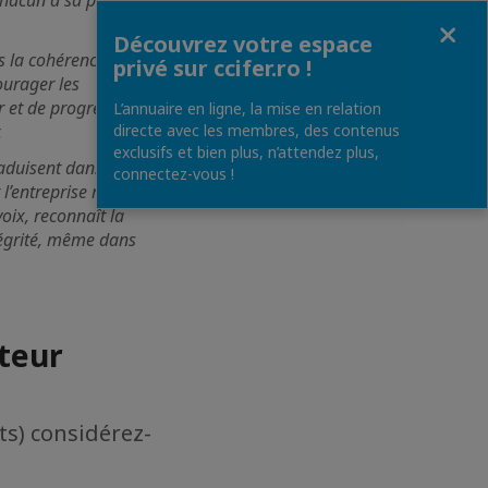
acun a sa place et
Fermer
Découvrez votre espace
ns la cohérence du
privé sur ccifer.ro !
ourager les
r et de progresser, y
L’annuaire en ligne, la mise en relation
.
directe avec les membres, des contenus
exclusifs et bien plus, n’attendez plus,
raduisent dans les
connectez-vous !
l’entreprise reste
voix, reconnaît la
ntégrité, même dans
teur
ts) considérez-