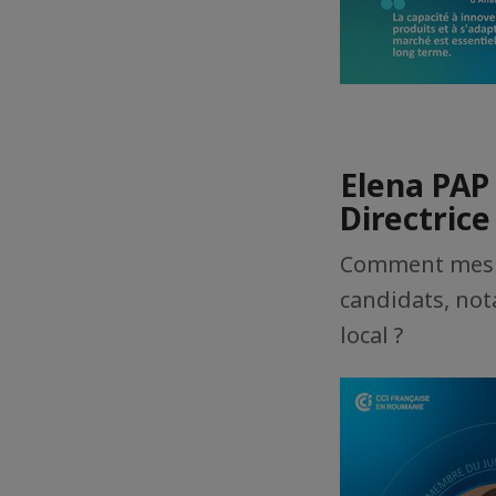
Elena PAP
Directric
Comment mesur
candidats, no
local ?