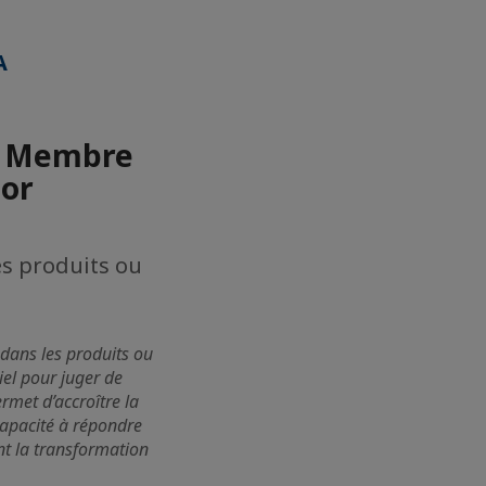
A
, Membre
tor
les produits ou
le dans les produits ou
iel pour juger de
ermet d’accroître la
 capacité à répondre
nt la transformation