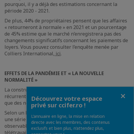
pourquoi, il y a déjà des estimations concernant la
période 2020 - 2021.
De plus, 44% de propriétaires pensent que les affaires
« retourneront à normale » en 2021 et un pourcentage
de 45% estime que le marché n’enregistrera pas des
changements significatifs concernant les paiements de
loyers. Vous pouvez consulter l’enquête menée par
Colliers International,
ici
.
EFFETS DE LA PANDÉMIE ET « LA NOUVELLE
NORMALITÉ »
La construction de « la nouvelle normalité » deviendra
Fermer
récurrente dans la période qui suit, ce qui fait de sorte
Découvrez votre espace
que des nouvelles pratiques soient mises en œuvre.
privé sur ccifer.ro !
Selon un Rapport
Avison Young 2020 Global Forecast
L’annuaire en ligne, la mise en relation
une série de changements fondamentaux sont déjà
directe avec les membres, des contenus
observables. Plusieurs entreprises ont implémenté le
exclusifs et bien plus, n’attendez plus,
télétravail et la digitalisation est perçue comme une