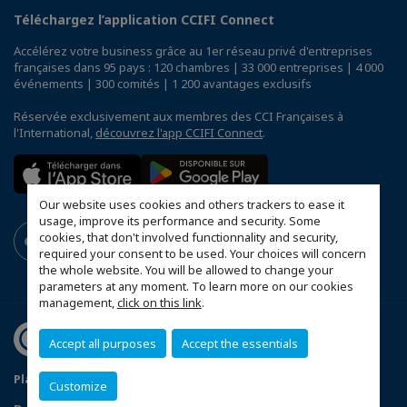
Téléchargez l’application CCIFI Connect
Accélérez votre business grâce au 1er réseau privé d'entreprises
françaises dans 95 pays : 120 chambres | 33 000 entreprises | 4 000
événements | 300 comités | 1 200 avantages exclusifs
Réservée exclusivement aux membres des CCI Françaises à
l'International,
découvrez l'app CCIFI Connect
.
Our website uses cookies and others trackers to ease it
usage, improve its performance and security. Some
cookies, that don't involved functionnality and security,
required your consent to be used. Your choices will concern
the whole website. You will be allowed to change your
parameters at any moment. To learn more on our cookies
management,
click on this link
.
Accept all purposes
Accept the essentials
Plan du site
Statut CCIFER
Mentions légales
Customize