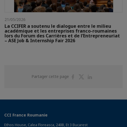
21/05/2026
La CCIFER a soutenu le dialogue entre le milieu
académique et les entreprises franco-roumaines
lors du Forum des Carrières et de l’Entrepreneuriat
– ASE Job & Internship Fair 2026
Partager
Partager
Partager
Partager cette page
sur
sur
sur
Facebook
Twitter
Linkedin
CCI France Roumanie
Ethos House, Calea Floreasca, 240B, Et 3 Bucarest