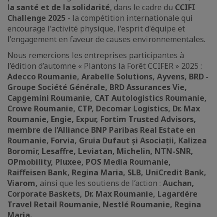
la santé et de la solidarité
, dans le cadre du
CCIFI
Challenge 2025
- la
compétition internationale qui
encourage l'activité physique, l'esprit d'équipe et
l'engagement en faveur de causes environnementales.
Nous remercions les entreprises participantes à
l’édition d’automne « Plantons la Forêt CCIFER » 2025 :
Adecco Roumanie, Arabelle Solutions, Ayvens, BRD -
Groupe Société Générale, BRD Assurances Vie,
Capgemini Roumanie, CAT Autologistics Roumanie,
Crowe Roumanie, CTP, Decomar Logistics, Dr. Max
Roumanie, Engie, Expur, Fortim Trusted Advisors,
membre de l’Alliance BNP Paribas Real Estate en
Roumanie, Forvia, Gruia Dufaut și Asociații, Kalizea
Boromir, Lesaffre, Leviatan, Michelin, NTN-SNR,
OPmobility, Pluxee, POS Media Roumanie,
Raiffeisen Bank, Regina Maria, SLB, UniCredit Bank,
Viarom,
ainsi que les soutiens de l’action :
Auchan,
Corporate Baskets, Dr. Max Roumanie, Lagardère
Travel Retail Roumanie, Nestlé Roumanie, Regina
Maria.