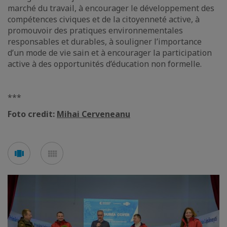
marché du travail, à encourager le développement des
compétences civiques et de la citoyenneté active, à
promouvoir des pratiques environnementales
responsables et durables, à souligner l’importance
d’un mode de vie sain et à encourager la participation
active à des opportunités d’éducation non formelle.
***
Foto credit:
Mihai Cerveneanu
Voir
Voir
en
en
mode
mode
carousel
mosaïque