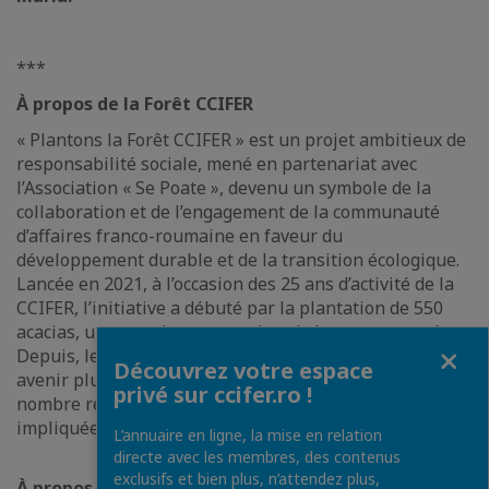
***
À propos de la Forêt CCIFER
« Plantons la Forêt CCIFER » est un projet ambitieux de
responsabilité sociale, mené en partenariat avec
l’Association « Se Poate », devenu un symbole de la
collaboration et de l’engagement de la communauté
d’affaires franco-roumaine en faveur du
développement durable et de la transition écologique.
Lancée en 2021, à l’occasion des 25 ans d’activité de la
CCIFER, l’initiative a débuté par la plantation de 550
acacias, un pour chaque membre de la communauté.
Fermer
Depuis, les efforts de la communauté CCIFER pour un
Découvrez votre espace
avenir plus vert se poursuivent chaque année, avec un
privé sur ccifer.ro !
nombre record de volontaires et d’entreprises
impliquées à chaque action de reboisement.
L’annuaire en ligne, la mise en relation
directe avec les membres, des contenus
exclusifs et bien plus, n’attendez plus,
À propos du CCIFI Challenge