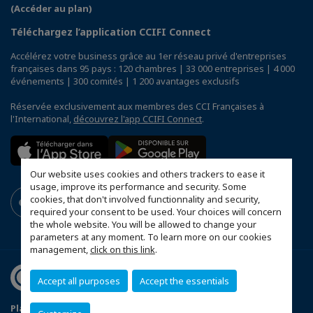
(Accéder au plan)
Téléchargez l’application CCIFI Connect
Accélérez votre business grâce au 1er réseau privé d'entreprises
françaises dans 95 pays : 120 chambres | 33 000 entreprises | 4 000
événements | 300 comités | 1 200 avantages exclusifs
Réservée exclusivement aux membres des CCI Françaises à
l'International,
découvrez l'app CCIFI Connect
.
Our website uses cookies and others trackers to ease it
usage, improve its performance and security. Some
cookies, that don't involved functionnality and security,
required your consent to be used. Your choices will concern
the whole website. You will be allowed to change your
parameters at any moment. To learn more on our cookies
management,
click on this link
.
Accept all purposes
Accept the essentials
Plan du site
Statut CCIFER
Mentions légales