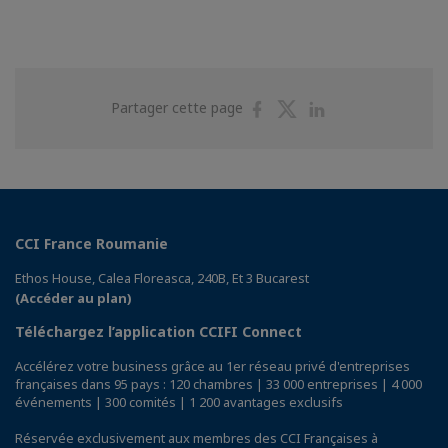
Partager
Partager
Partager
Partager cette page
sur
sur
sur
Facebook
Twitter
Linkedin
CCI France Roumanie
Ethos House, Calea Floreasca, 240B, Et 3 Bucarest
(Accéder au plan)
Téléchargez l’application CCIFI Connect
Accélérez votre business grâce au 1er réseau privé d'entreprises
françaises dans 95 pays : 120 chambres | 33 000 entreprises | 4 000
événements | 300 comités | 1 200 avantages exclusifs
Réservée exclusivement aux membres des CCI Françaises à