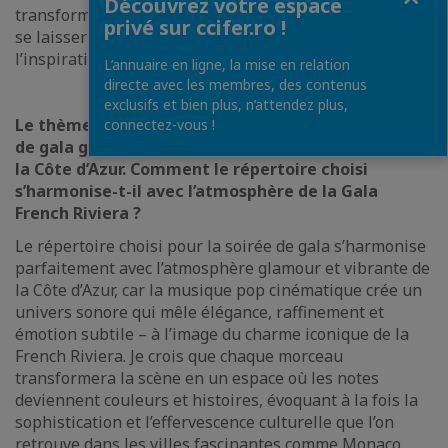
Découvrez votre espace
transformant la scène en un espace où le public peut
privé sur ccifer.ro !
se laisser porter par l’émotion, la contemplation et
l’inspiration.
L’annuaire en ligne, la mise en relation
directe avec les membres, des contenus
exclusifs et bien plus, n’attendez plus,
Le thème de cette année nous invite à une soirée
connectez-vous !
de gala glamour, inspirée par le charme vibrant de
la Côte d’Azur. Comment le répertoire choisi
s’harmonise-t-il avec l’atmosphère de la Gala
French Riviera ?
Le répertoire choisi pour la soirée de gala s’harmonise
parfaitement avec l’atmosphère glamour et vibrante de
la Côte d’Azur, car la musique pop cinématique crée un
univers sonore qui mêle élégance, raffinement et
émotion subtile – à l’image du charme iconique de la
French Riviera. Je crois que chaque morceau
transformera la scène en un espace où les notes
deviennent couleurs et histoires, évoquant à la fois la
sophistication et l’effervescence culturelle que l’on
retrouve dans les villes fascinantes comme Monaco,