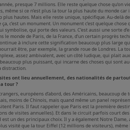
année, presque 7 millions. Elle reste quelque chose qu’on vie
s, même si ce n’est plus la tour la plus haute du monde car 
 plus hautes. Mais elle reste unique, spécifique. Au-delà de
ue ça, c’est un monument. Un monument c’est quelque chose 
ui symbolise, qui porte des valeurs. C’est aussi une sorte d
s le monde de Paris, de la France, d’un certain progrès tech
continue à inclure cette signification beaucoup plus large q
ourrait être, par exemple, la grande roue de Londres. La tou
lexe, assez ambivalent, avec un côté ludique, qui plait aux 
 beaucoup plus puissant, qui incarne des choses qui sont au
a distraction.
isites ont lieu annuellement, des nationalités de partou
la tour ?
étrangers, européens d’abord, des Américains, beaucoup de t
nais, moins de Chinois, mais quand même un panel représent
sitent Paris. Il faut rappeler que Paris est la première desti
ns de visites annuelles). Et dans le circuit parfois court des
fel est un des principaux choix. Il y a également Notre Dame, 
us visité que la tour Eiffel (12 millions de visiteurs), même