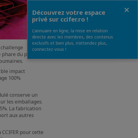
Fermer
Découvrez votre espace
privé sur ccifer.ro !
L’annuaire en ligne, la mise en relation
directe avec les membres, des contenus
exclusifs et bien plus, n’attendez plus,
 challenge
connectez-vous !
le phare du photo
-roumaines.
ible impact
lage 100%
ndulé conserve un
our les emballages.
95%. La fabrication
port aux autres
a CCIFER pour cette