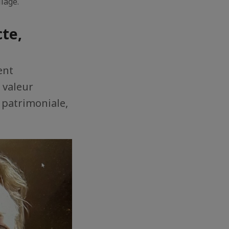
llage.
te,
ent
 valeur
 patrimoniale,