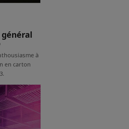
 général
o
nthousiasme à
en en carton
3.