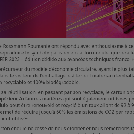
e Rossmann Roumanie ont répondu avec enthousiasme à ce
 reproduire le symbole parisien en carton ondulé, qui sera 
IFER 2023 – édition dédiée aux avancées techniques franco
précurseur du modèle d’économie circulaire, ayant le plus fa
ns le secteur de l’emballage, est le seul matériau d’embal
% recyclable et 100% biodégradable.
 sa réutilisation, en passant par son recyclage, le carton o
supérieur à d’autres matières qui sont également utilisées p
dulé peut être renouvelé et recyclé à un taux allant de 92 à 
ermet de réduire jusqu’à 60% les émissions de CO2 par rap
ent utilisés.
carton ondulé ne cesse de nous étonner et nous remercions l