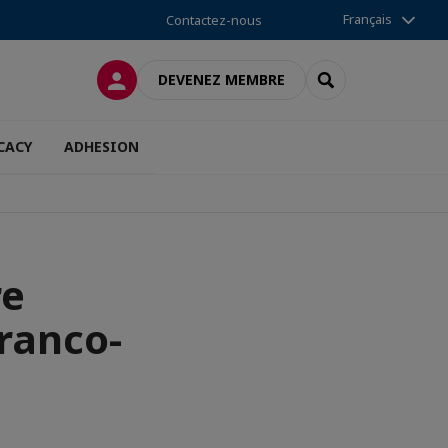
Français
Contactez-nous
CONNEXION
RECHERCHER
DEVENEZ MEMBRE
CACY
ADHESION
re
franco-