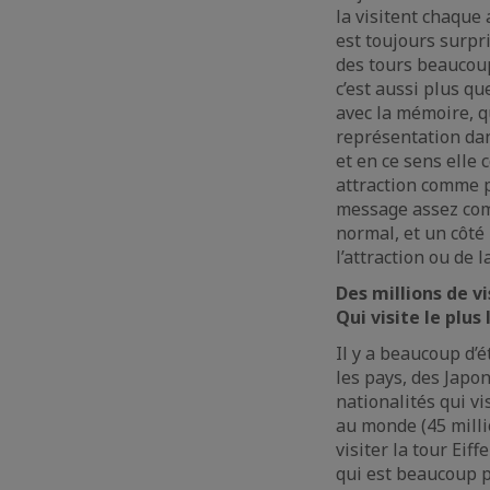
la visitent chaque 
est toujours surpri
des tours beaucoup
c’est aussi plus q
avec la mémoire, q
représentation dan
et en ce sens elle 
attraction comme p
message assez comp
normal, et un côté
l’attraction ou de l
Des millions de v
Qui visite le plus 
Il y a beaucoup d’
les pays, des Japo
nationalités qui vi
au monde (45 millio
visiter la tour Eif
qui est beaucoup pl