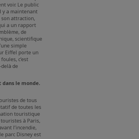
nt voir. Le public
il y a maintenant
 son attraction,
qui a un rapport
’emblème, de
nique, scientifique
u’une simple
r Eiffel porte un
foules, c’est
-delà de
t dans le monde.
ouristes de tous
atif de toutes les
nation touristique
 touristes à Paris,
avant l’incendie,
 le parc Disney est