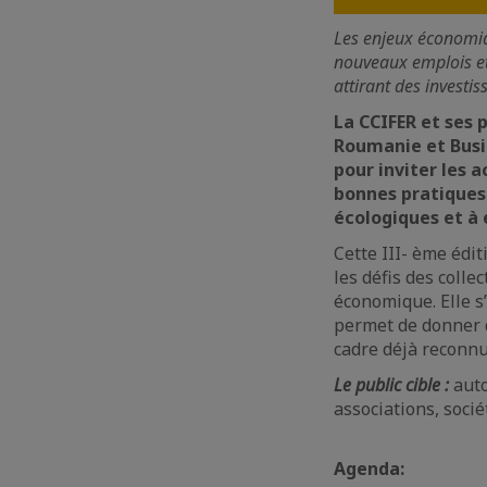
Les enjeux économiqu
nouveaux emplois et 
attirant des investi
La CCIFER et ses 
Roumanie et Busin
pour inviter les a
bonnes pratiques 
écologiques et à 
Cette III- ème édit
les défis des collec
économique. Elle s
permet de donner d
cadre déjà reconn
Le public cible :
auto
associations, socié
Agenda: