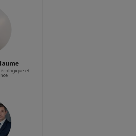
llaume
 écologique et
ance