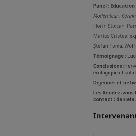
Panel : Educatio
Modérateur : Corin
Florin Stoican, Par
Marius Cristea, ex
Ștefan Toma, Wolf-
Témoignage
: Luc
Conclusions
:
Hervé
écologique et solid
Déjeuner et netw
Les Rendez-vous 
contact : daniela
Intervenant