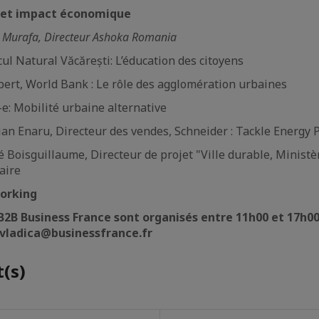
n et impact économique
a Murafa, Directeur Ashoka Romania
cul Natural Văcărești: L’éducation des citoyens
pert, World Bank : Le rôle des agglomération urbaines
e: Mobilité urbaine alternative
ian Enaru, Directeur des vendes, Schneider : Tackle Energy 
 Boisguillaume, Directeur de projet "Ville durable, Ministèr
aire
orking
B2B Business France sont organisés entre 11h00 et 17h0
.vladica@businessfrance.fr
(s)