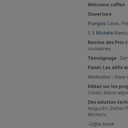
Welcome coffee
Ouverture
François
Coste, Pr
S. E
Michèle
Ramis
Remise des Prix
du
roumaines
Témoignage
: Den
Panel: Les défis d
Modérateur : Dana G
Débat sur les proj
Costel, Maire adjo
Des solution tech
Asigurări, Ștefan P
Michelin
Coffee break