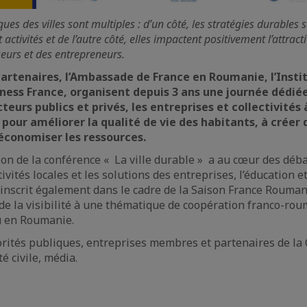
es des villes sont multiples : d’un côté, les stratégies durables s
activités et de l’autre côté, elles impactent positivement l’attrac
sseurs et des entrepreneurs.
partenaires, l’Ambassade de France en Roumanie, l’Insti
ess France, organisent depuis 3 ans une journée dédiée 
cteurs publics et privés, les entreprises et collectivité
pour améliorer la qualité de vie des habitants, à créer 
économiser les ressources.
ion de la conférence « La ville durable » a au cœur des déba
tivités locales et les solutions des entreprises, l’éducation e
’inscrit également dans le cadre de la Saison France Rouman
e la visibilité à une thématique de coopération franco-ro
u en Roumanie.
rités publiques, entreprises membres et partenaires de la 
té civile, média.