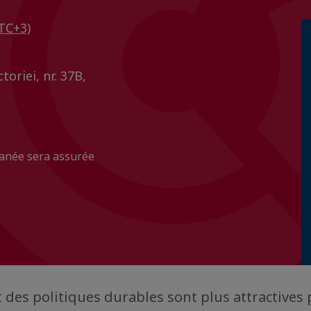
TC+3)
toriei, nr. 37B,
tanée sera assurée
t des politiques durables sont plus attractives 