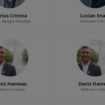
rius Cristea
Lucian En
, Banque Mondiale
Schneider Elec
nis Hameau
Denis Ham
férent OnDijon
Référent OnDi