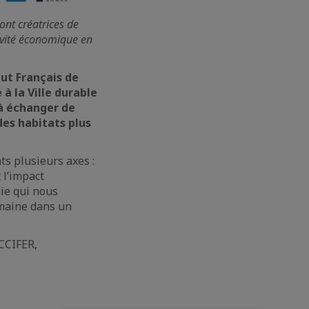
ont créatrices de
tivité économique en
tut Français de
à la Ville durable
s à échanger de
des habitats plus
ts plusieurs axes :
t l’impact
ie qui nous
umaine dans un
CCIFER,