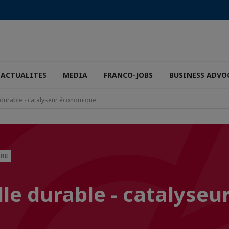
ACTUALITES
MEDIA
FRANCO-JOBS
BUSINESS ADVO
e durable - catalyseur économique
IRE
lle durable - catalyseu