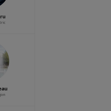
aru
tric
eau
jon