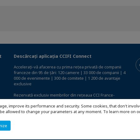
t
Descărcați aplicația CCIFI Connect
Accelerați-vă afacerea cu prima rețea privată de companii
franceze din 95 de țări: 120 camere | 33 000 de companii | 4
000 de evenimente | 300 de comitete | 1 200 de avantaje
exclusive
Rezervată exclusiv membrilor din rețeaua CCI France-
International,
descoperiți aplicația CCIFI Connect
.
age, improve its performance and security. Some cookies, that don't involv
ill be allowed to change your parameters at any moment. To learn more on
mize