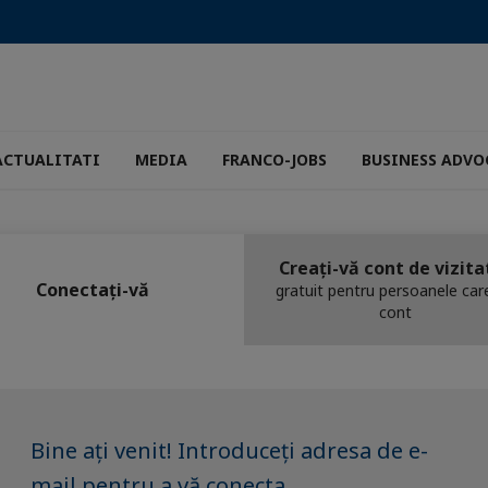
ACTUALITATI
MEDIA
FRANCO-JOBS
BUSINESS ADVO
Creați-vă cont de vizita
Conectați-vă
gratuit pentru persoanele car
cont
Bine ați venit! Introduceți adresa de e-
mail pentru a vă conecta.