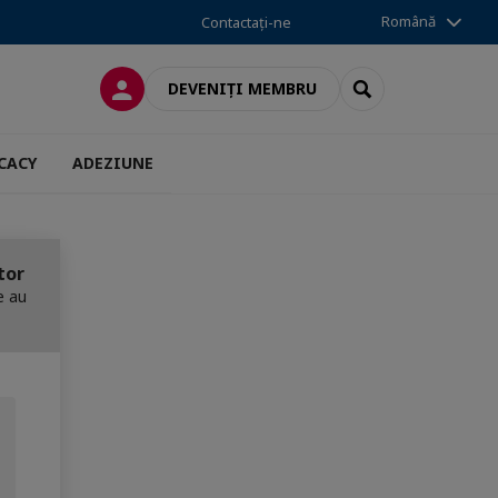
Română
Contactați-ne
CONECTARE
SEARCH
DEVENIȚI MEMBRU
CACY
ADEZIUNE
tor
e au