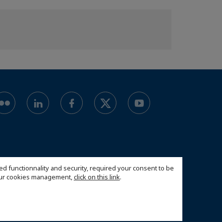
ed functionnality and security, required your consent to be
 our cookies management,
click on this link
.