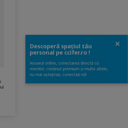
Close
Descoperă spațiul tău
personal pe ccifer.ro !
Anuarul online, conectarea directă cu
membri, conținut premium și multe altele,
nu mai așteptați, conectaţi-vă!
u
iul