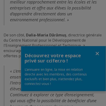
meilleur rapprochement entre les écoles et les
entreprises et offre aux élèves la possibilité
d’apprendre directement dans un
environnement professionnel. »
De son côté,
Dalia-Maria Dărămuș
, directrice générale
du Centre National pour le Développement de
l’Enseignement Professionnel et Technique, a
encouragé les élèves à explorer les opportunités
Fermer
Découvrez votre espace
offertes par ce système éducatif :
privé sur ccifer.ro !
L’annuaire en ligne, la mise en relation
« L’enseignement dual, c’est la force du “faire
directe avec les membres, des contenus
ensemble”. Nous travaillons à la révision et à
exclusifs et bien plus, n’attendez plus,
l’introduction de nouvelles qualifications. Les
connectez-vous !
élèves d’aujourd’hui ne sont plus ceux d’hier.
Continuez à explorer ce type d’enseignement,
qui vous offre la possibilité de bénéficier d’une