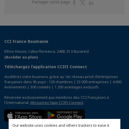
Partager
Partager
Partager
Partager cette page
sur
sur
sur
Facebook
Twitter
Linkedin
CCI France Roumanie
Ethos House, Calea Floreasca, 240B, Et 3 Bucarest
(Accéder au plan)
Téléchargez l’application CCIFI Connect
Accélérez votre business grâce au 1er réseau privé d'entreprises
françaises dans 95 pays : 120 chambres | 33 000 entreprises | 4 000
événements | 300 comités | 1 200 avantages exclusifs
Réservée exclusivement aux membres des CCI Françaises à
l'International,
découvrez l'app CCIFI Connect
.
Our website uses cookies and others trackers to ease it