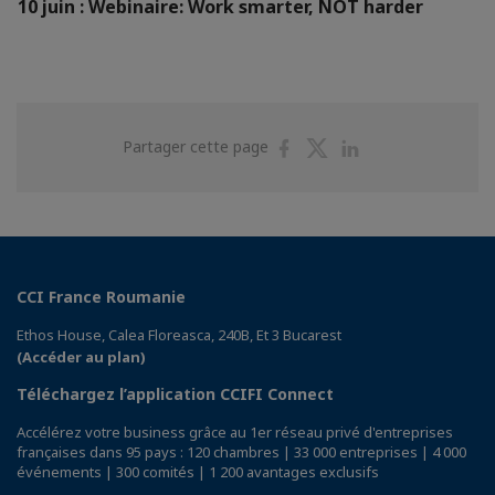
10 juin : Webinaire: Work smarter, NOT harder
Partager
Partager
Partager
Partager cette page
sur
sur
sur
Facebook
Twitter
Linkedin
CCI France Roumanie
Ethos House, Calea Floreasca, 240B, Et 3 Bucarest
(Accéder au plan)
Téléchargez l’application CCIFI Connect
Accélérez votre business grâce au 1er réseau privé d'entreprises
françaises dans 95 pays : 120 chambres | 33 000 entreprises | 4 000
événements | 300 comités | 1 200 avantages exclusifs