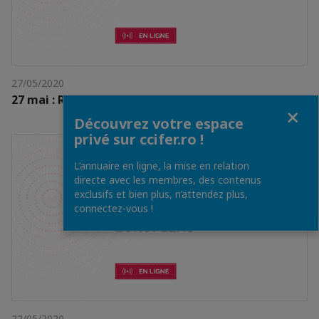
27/05/2020
27 mai : Reunion Comité BTP&Infrastructure
Fermer
Découvrez votre espace
privé sur ccifer.ro !
L’annuaire en ligne, la mise en relation
directe avec les membres, des contenus
exclusifs et bien plus, n’attendez plus,
connectez-vous !
22/05/2020