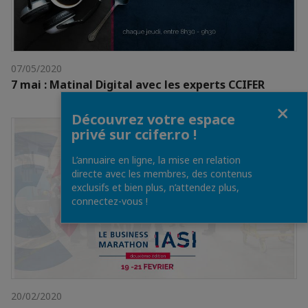
07/05/2020
7 mai : Matinal Digital avec les experts CCIFER
Fermer
Découvrez votre espace
privé sur ccifer.ro !
L’annuaire en ligne, la mise en relation
directe avec les membres, des contenus
exclusifs et bien plus, n’attendez plus,
connectez-vous !
20/02/2020