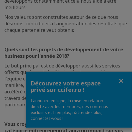
développons constamment et cela nous aide à être
meilleurs!
Nos valeurs sont construites autour de ce que nous
désirons: contribuer à l’augmentation des résultats que
chaque partenaire veut obtenir.
Q
uels sont les projets de développement de votre
business pour l'année 2018?
Le but principal est de développer aussi les services
offerts que le portefeuille de clients, ensemble avec
Fermer
l’équipe entière qui travaille pour eux. De la même
Découvrez votre espace
manière, nous nous proposons de maintenir le rythme
privé sur ccifer.ro !
accéléré d’accroissement des deux dernières années, à
travers des solutions personnalisées qui attirent des
L’annuaire en ligne, la mise en relation
partenaires satisfaits par leur collaboration avec nous.
directe avec les membres, des contenus
exclusifs et bien plus, n’attendez plus,
connectez-vous !
Vous croyez que l'octroi du prix CCIFER pour la
catégorie entrepreneuriat aura un impact sur vos