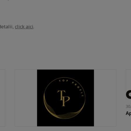
etalii,
click aici
.
30
Ap