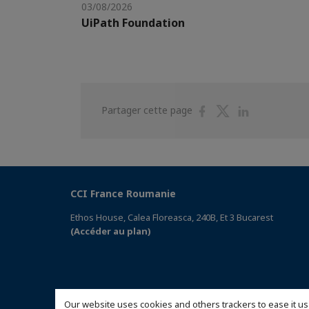
03/08/2026
UiPath Foundation
Partager
Partager
Partager
Partager cette page
sur
sur
sur
Facebook
Twitter
Linkedin
CCI France Roumanie
Ethos House, Calea Floreasca, 240B, Et 3 Bucarest
(Accéder au plan)
Our website uses cookies and others trackers to ease it us