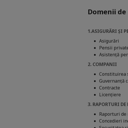
Domenii de a
1.
ASIGURĂRI ȘI P
Asigurări
Pensii private
Asistență pe
2. COMPANII
Constituirea 
Guvernanță c
Contracte
Licențiere
3.
RAPORTURI DE
Raporturi de
Concedieri in
Securitatea ș