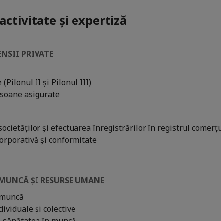
ctivitate și expertiză
ENSII PRIVATE
 (Pilonul II și Pilonul III)
rsoane asigurate
societăților și efectuarea înregistrărilor în registrul comerț
orporativă și conformitate
 MUNCĂ ȘI RESURSE UMANE
 muncă
dividuale și colective
i sănătatea în muncă