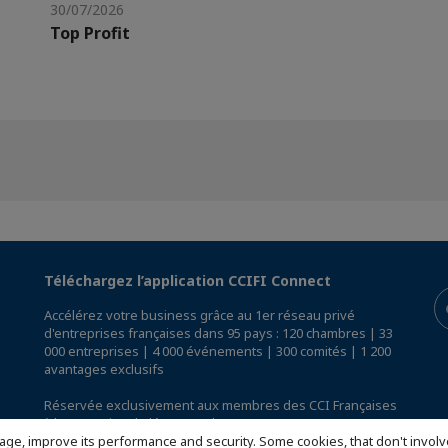
30/07/2026
Top Profit
Téléchargez l’application CCIFI Connect
Accélérez votre business grâce au 1er réseau privé
d'entreprises françaises dans 95 pays : 120 chambres | 33
000 entreprises | 4 000 événements | 300 comités | 1 200
avantages exclusifs
Réservée exclusivement aux membres des CCI Françaises
à l'International,
découvrez l'app CCIFI Connect
.
age, improve its performance and security. Some cookies, that don't involv