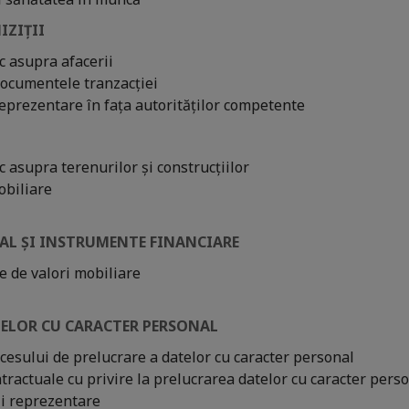
IZIȚII
ic asupra afacerii
documentele tranzacției
reprezentare în fața autorităților competente
c asupra terenurilor și construcțiilor
obiliare
ITAL ȘI INSTRUMENTE FINANCIARE
e de valori mobiliare
TELOR CU CARACTER PERSONAL
cesului de prelucrare a datelor cu caracter personal
tractuale cu privire la prelucrarea datelor cu caracter pers
i reprezentare