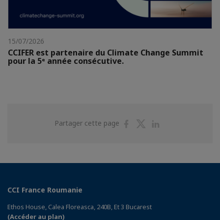
15/07/2026
CCIFER est partenaire du Climate Change Summit
pour la 5ᵉ année consécutive.
Partager
Partager
Partager
Partager cette page
sur
sur
sur
Facebook
Twitter
Linkedin
CCI France Roumanie
Ethos House, Calea Floreasca, 240B, Et 3 Bucarest
(Accéder au plan)