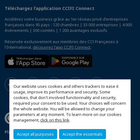
Téléchargez l’application CCIFI Connect
Accélérez votre business grâce au 1er réseau privé d'entreprises
françaises dans 95 pays : 120 chambres | 33 000 entreprises | 4 000
événements | 300 comités | 1 200 avantages exclusifs
Réservée exclusivement aux membres des CCI Françaises à
l'International,
découvrez l'app CCIFI Connect
.
Our website uses cookies and others trackers to ease it
usage, improve its performance and security. Some
cookies, that don't involved functionnality and security,
required your consent to be used. Your choices will concern
the whole website. You will be allowed to change your
parameters at any moment. To learn more on our cookies
management,
click on this link
.
Plan du site
Statut CCIFER
Mentions légales
Accept all purposes
Accept the essentials