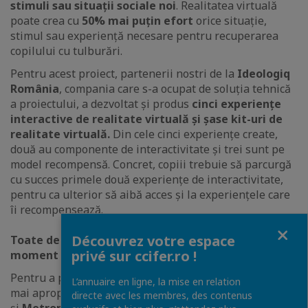
stimuli sau situații sociale noi
. Realitatea virtuală
poate crea cu
50% mai puțin efort
orice situație,
stimul sau experiență necesare pentru recuperarea
copilului cu tulburări.
Pentru acest proiect, partenerii nostri de la
Ideologiq
România
, compania care s-a ocupat de soluția tehnică
a proiectului, a dezvoltat și produs
cinci experiențe
interactive de realitate virtuală și șase kit-uri de
realitate virtuală.
Din cele cinci experiențe create,
două au componente de interactivitate și trei sunt pe
model recompensă. Concret, copiii trebuie să parcurgă
cu succes primele două experiențe de interactivitate,
pentru ca ulterior să aibă acces și la experiențele care
îi recompensează.
Fermer
Découvrez votre espace
Toate detaliile despre proiectul nostru in acest
privé sur ccifer.ro !
moment se pot citi
AICI
.
Pentru a putea realiza acest proiect folosind detalii cât
L’annuaire en ligne, la mise en relation
mai apropiate de o experiență uzuală,
Cora România
directe avec les membres, des contenus