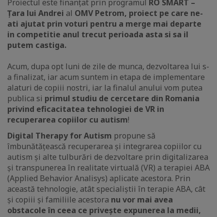
Proiectul este finanțat prin programul
RO SMART –
Țara lui Andrei
al
OMV Petrom, proiect pe care ne-
ati ajutat prin voturi pentru a merge mai departe
in competitie anul trecut perioada asta si sa il
putem castiga.
Acum, dupa opt luni de zile de munca, dezvoltarea lui s-
a finalizat, iar acum suntem in etapa de implementare
alaturi de copiii nostri, iar la finalul anului vom putea
publica si
primul studiu de cercetare din Romania
privind eficacitatea tehnologiei de VR in
recuperarea copiilor cu autism
!
Digital Therapy for Autism
propune să
îmbunătățească recuperarea și integrarea copiilor cu
autism și alte tulburări de dezvoltare prin digitalizarea
și transpunerea în realitate virtuală (VR) a terapiei ABA
(Applied Behavior Analisys) aplicate acestora. Prin
această tehnologie, atât specialiștii în terapie ABA, cât
și copiii și familiile acestora
nu vor mai avea
obstacole în ceea ce privește expunerea la medii,