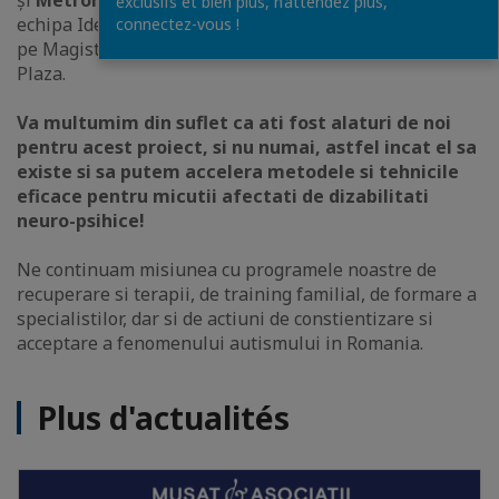
și
Metrorex România
s-au alăturat proiectului. Astfel,
exclusifs et bien plus, n’attendez plus,
echipa Ideologiq a realizat filmări direct în trenurile de
connectez-vous !
pe Magistrala 1 și respectiv, în complexul Cora Sun
Plaza.
Va multumim din suflet ca ati fost alaturi de noi
pentru acest proiect, si nu numai, astfel incat el sa
existe si sa putem accelera metodele si tehnicile
eficace pentru micutii afectati de dizabilitati
neuro-psihice!
Ne continuam misiunea cu programele noastre de
recuperare si terapii, de training familial, de formare a
specialistilor, dar si de actiuni de constientizare si
acceptare a fenomenului autismului in Romania.
Plus d'actualités