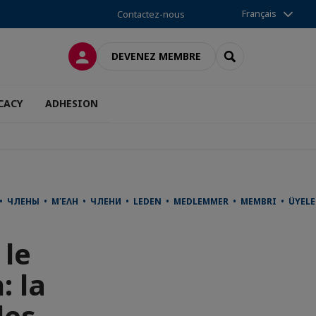
Français
Contactez-nous
CONNEXION
RECHERCHER
DEVENEZ MEMBRE
CACY
ADHESION
사 • ЧЛЕНЫ • ΜΈΛΗ • ЧЛЕНИ • LEDEN • MEDLEMMER • MEMBRI • ÜYE
 le
: la
les