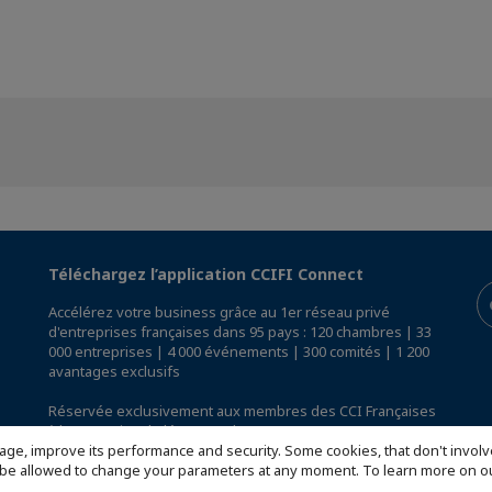
Téléchargez l’application CCIFI Connect
Accélérez votre business grâce au 1er réseau privé
d'entreprises françaises dans 95 pays : 120 chambres | 33
000 entreprises | 4 000 événements | 300 comités | 1 200
avantages exclusifs
Réservée exclusivement aux membres des CCI Françaises
à l'International,
découvrez l'app CCIFI Connect
.
age, improve its performance and security. Some cookies, that don't involv
ill be allowed to change your parameters at any moment. To learn more on