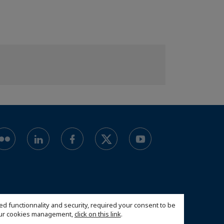
ed functionnality and security, required your consent to be
 our cookies management,
click on this link
.