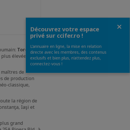
Fermer
Découvrez votre espace
privé sur ccifer.ro !
L’annuaire en ligne, la mise en relation
roumain:
Toro
directe avec les membres, des contenus
 plus élevées des
exclusifs et bien plus, n’attendez plus,
connectez-vous !
 maîtres de
es de production
néo-classique,
oute la région de
onstanţa, Iaşi et
 plus grand
25A Pipera Bld., à