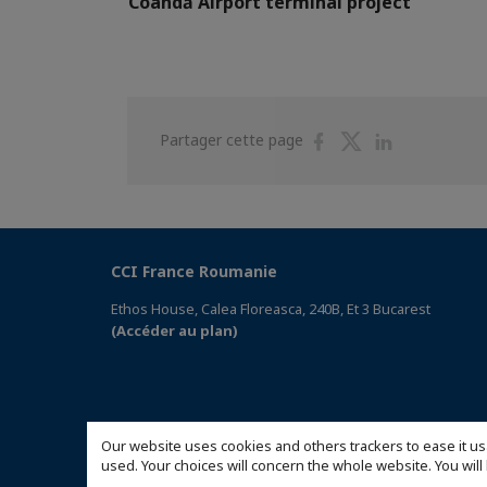
Coandă Airport terminal project
Partager
Partager
Partager
Partager cette page
sur
sur
sur
Facebook
Twitter
Linkedin
CCI France Roumanie
Ethos House, Calea Floreasca, 240B, Et 3 Bucarest
(Accéder au plan)
Our website uses cookies and others trackers to ease it us
used. Your choices will concern the whole website. You w