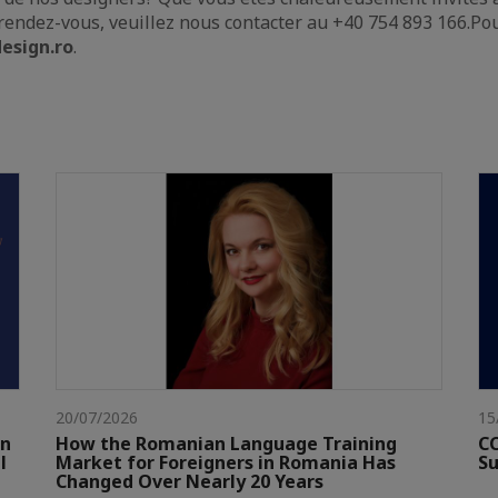
rendez-vous, veuillez nous contacter au +40 754 893 166.Pou
esign.ro
.
20/07/2026
15
gn
How the Romanian Language Training
CC
l
Market for Foreigners in Romania Has
Su
Changed Over Nearly 20 Years