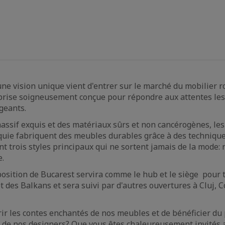
e vision unique vient d'entrer sur le marché du mobilier 
prise soigneusement conçue pour répondre aux attentes les
igeants.
massif exquis et des matériaux sûrs et non cancérogènes, les
quie fabriquent des meubles durables grâce à des techniqu
nt trois styles principaux qui ne sortent jamais de la mode: 
e.
sition de Bucarest servira comme le hub et le siège pour t
t des Balkans et sera suivi par d'autres ouvertures à Cluj, C
ir les contes enchantés de nos meubles et de bénéficier du
de nos designers? Que vous êtes chaleureusement invités a 