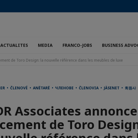
ACTUALITES
MEDIA
FRANCO-JOBS
BUSINESS ADVO
ment de Toro Design: la nouvelle référence dans les meubles de luxe
DER • ČLENOVÉ • ANËTARË • ЧЛЕНОВЕ • ČLENOVIA • JÄSENET • 회원
R Associates annonce
cement de Toro Design
uvelle référence dans 