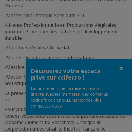
Miniers"
-Master Informatique Spécialité STL
-Licence Professionnelle en Productions Végétales,
parcours Protection des cultures et développement
durable
-Mastère spécialisé Actuariat
-Master Droit du commerce international
Fermer
-Mastère spécialisé en Comptabilité, Contrôle, Audit
Découvrez votre espace
privé sur ccifer.ro !
-Master Mécanique, énergétique, génie civil et
acoustique (spécialité Génie civil et construction)
L’annuaire en ligne, la mise en relation
La presentation detaillée du program peut etre trouvée
directe avec les membres, des contenus
ici.
exclusifs et bien plus, n’attendez plus,
connectez-vous !
Pour plus d’information et une éventuelle prise de
rendez-vous, nous vous invitons à prendre l’attache de
Madame Clémentine Verschave, Chargée de
coopération universitaire, Institut français de