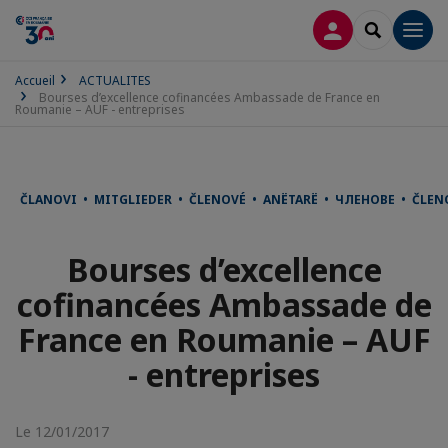
CONNEXION
RECHERCH
Men
Accueil
ACTUALITES
Bourses d’excellence cofinancées Ambassade de France en
Roumanie – AUF - entreprises
ČLANOVI • MITGLIEDER • ČLENOVÉ • ANËTARË • ЧЛЕНОВЕ • ČLE
Bourses d’excellence
cofinancées Ambassade de
France en Roumanie – AUF
- entreprises
Le 12/01/2017