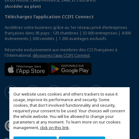
(Accéder au plan)
Téléchargez l’application CCIFI Connect
Accélérez votre business grâce au 1er réseau privé d'entreprises
françaises dans 95 pays : 120 chambres | 33 000 entreprises | 4 000
événements | 300 comités | 1 200 avantages exclusifs
Réservée exclusivement aux membres des CCI Françaises à
l'International,
découvrez l'app CCIFI Connect
.
Our website uses cookies and others trackers to ease it
usage, improve its performance and security. Some
cookies, that don't involved functionnality and security,
required your consent to be used. Your choices will concern
the whole website. You will be allowed to change your
parameters at any moment. To learn more on our cookies
management,
click on this link
.