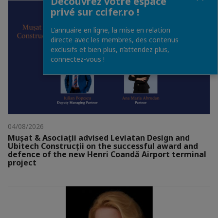
Découvrez votre espace
privé sur ccifer.ro !
L’annuaire en ligne, la mise en relation
directe avec les membres, des contenus
exclusifs et bien plus, n’attendez plus,
connectez-vous !
04/08/2026
Mușat & Asociații advised Leviatan Design and
Ubitech Construcții on the successful award and
defence of the new Henri Coandă Airport terminal
project