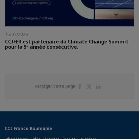
15/07/2026
CCIFER est partenaire du Climate Change Summit
pour la 5ᵉ année consécutive.
Partager
Partager
Partager
Partager cette page
sur
sur
sur
Facebook
Twitter
Linkedin
CCI France Roumanie
Ethos House, Calea Floreasca, 240B, Et 3 Bucarest