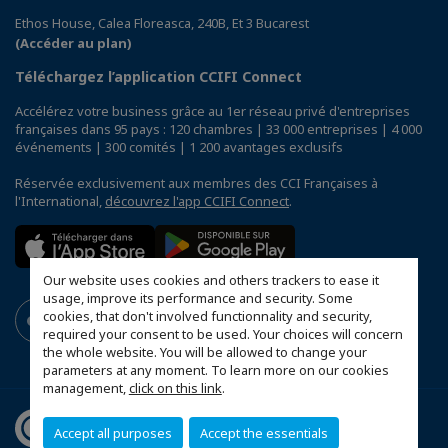
Ethos House, Calea Floreasca, 240B, Et 3 Bucarest
(Accéder au plan)
Téléchargez l’application CCIFI Connect
Accélérez votre business grâce au 1er réseau privé d'entreprises
françaises dans 95 pays : 120 chambres | 33 000 entreprises | 4 000
événements | 300 comités | 1 200 avantages exclusifs
Réservée exclusivement aux membres des CCI Françaises à
l'International,
découvrez l'app CCIFI Connect
.
Our website uses cookies and others trackers to ease it
usage, improve its performance and security. Some
cookies, that don't involved functionnality and security,
required your consent to be used. Your choices will concern
the whole website. You will be allowed to change your
parameters at any moment. To learn more on our cookies
management,
click on this link
.
Accept all purposes
Accept the essentials