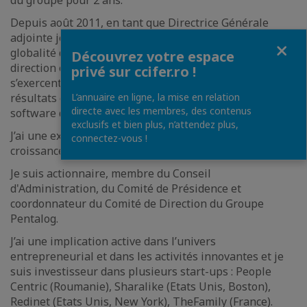
du groupe pour 2 ans.
Depuis août 2011, en tant que Directrice Générale
adjointe je représente la Direction générale sur la
Fermer
globalité des implantations Pentalog. Au sein de ma
Découvrez votre espace
direction et sous ma responsabilité, mes actions
privé sur ccifer.ro !
s’exercent dans le pilotage, la gestion, le contrôle des
résultats et le développement des activités ingénierie
L’annuaire en ligne, la mise en relation
directe avec les membres, des contenus
software de Pentalog.
exclusifs et bien plus, n’attendez plus,
J’ai une expérience soutenue dans le pilotage de la
connectez-vous !
croissance et augmentation de la rentabilité.
Je suis actionnaire, membre du Conseil
d'Administration, du Comité de Présidence et
coordonnateur du Comité de Direction du Groupe
Pentalog.
J’ai une implication active dans l’univers
entrepreneurial et dans les activités innovantes et je
suis investisseur dans plusieurs start-ups : People
Centric (Roumanie), Sharalike (Etats Unis, Boston),
Redinet (Etats Unis, New York), TheFamily (France).