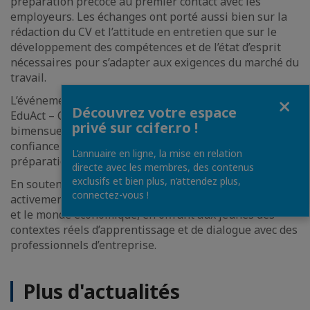
préparation précoce au premier contact avec les
employeurs. Les échanges ont porté aussi bien sur la
rédaction du CV et l’attitude en entretien que sur le
développement des compétences et de l’état d’esprit
nécessaires pour s’adapter aux exigences du marché du
travail.
Fermer
L’événement s’inscrit dans le cadre du programme
Découvrez votre espace
EduAct – Compas Vocational, qui organise des sessions
privé sur ccifer.ro !
bimensuelles dédiées au développement de la
confiance en soi, à l’orientation professionnelle et à la
L’annuaire en ligne, la mise en relation
préparation à l’intégration sur le marché du travail.
directe avec les membres, des contenus
exclusifs et bien plus, n’attendez plus,
En soutenant ce type d’initiatives, CCIFER contribue
connectez-vous !
activement au rapprochement entre le monde éducatif
et le monde économique, en offrant aux jeunes des
contextes réels d’apprentissage et de dialogue avec des
professionnels d’entreprise.
Plus d'actualités