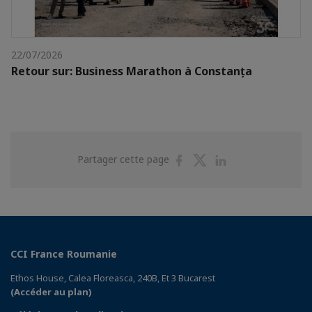
22/07/2026
Retour sur: Business Marathon à Constanța
Partager
Partager
Partager
Partager cette page
sur
sur
sur
Facebook
Twitter
Linkedin
CCI France Roumanie
Ethos House, Calea Floreasca, 240B, Et 3 Bucarest
(Accéder au plan)