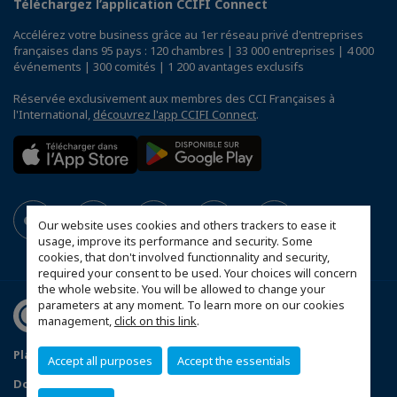
Téléchargez l’application CCIFI Connect
Accélérez votre business grâce au 1er réseau privé d'entreprises
françaises dans 95 pays : 120 chambres | 33 000 entreprises | 4 000
événements | 300 comités | 1 200 avantages exclusifs
Réservée exclusivement aux membres des CCI Françaises à
l'International,
découvrez l'app CCIFI Connect
.
Our website uses cookies and others trackers to ease it
usage, improve its performance and security. Some
cookies, that don't involved functionnality and security,
required your consent to be used. Your choices will concern
the whole website. You will be allowed to change your
parameters at any moment. To learn more on our cookies
management,
click on this link
.
Plan du site
Statut CCIFER
Mentions légales
Accept all purposes
Accept the essentials
Données personnelles
FAQ espace privé