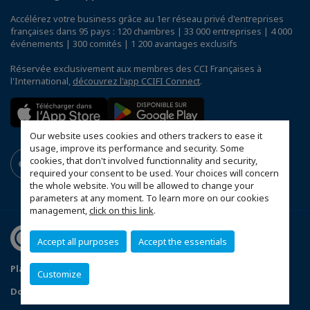
Accélérez votre business grâce au 1er réseau privé d'entreprises
françaises dans 95 pays : 120 chambres | 33 000 entreprises | 4 000
événements | 300 comités | 1 200 avantages exclusifs
Réservée exclusivement aux membres des CCI Françaises à
l'International,
découvrez l'app CCIFI Connect
.
Our website uses cookies and others trackers to ease it
usage, improve its performance and security. Some
cookies, that don't involved functionnality and security,
required your consent to be used. Your choices will concern
the whole website. You will be allowed to change your
parameters at any moment. To learn more on our cookies
management,
click on this link
.
Accept all purposes
Accept the essentials
Plan du site
Statut CCIFER
Mentions légales
Customize
Données personnelles
FAQ espace privé