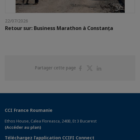
22/07/2026
Retour sur: Business Marathon à Constanța
Partager
Partager
Partager
Partager cette page
sur
sur
sur
Facebook
Twitter
Linkedin
CCI France Roumanie
Ethos House, Calea Floreasca, 240B, Et 3 Bucarest
(Accéder au plan)
Téléchargez l’application CCIFI Connect