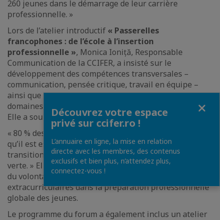
260 jeunes dans le démarrage de leur carrière
professionnelle. »
Lors de l’atelier introductif
« Passerelles
francophones : de l’école à l’insertion
professionnelle »
, Monica Ioniță, Responsable
Communication de la CCIFER, a insisté sur le
développement des compétences transversales –
communication, pensée critique, travail en équipe –
ainsi que sur l’urgence de la formation dans les
Fermer
domaines techniques liés à la transition écologique.
Découvrez votre espace
Elle a souligné que :
privé sur ccifer.ro !
« 80 % des entreprises membres de la CCIFER estiment
L’annuaire en ligne, la mise en relation
qu’il est essentiel de former leurs collaborateurs à la
directe avec les membres, des contenus
transition des communautés vers une économie plus
exclusifs et bien plus, n’attendez plus,
verte. » Elle a également mis l’accent sur l’importance
connectez-vous !
du volontariat, des stages et des activités
extracurriculaires dans la préparation professionnelle
globale des jeunes.
Le programme du forum a également inclus un atelier