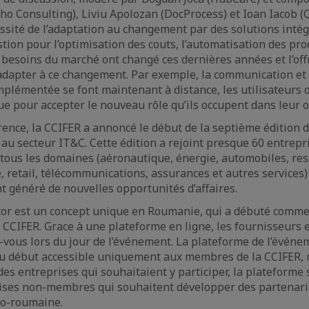
ho Consulting), Liviu Apolozan (DocProcess) et Ioan Iacob (
cessité de l’adaptation au changement par des solutions intég
stion pour l’optimisation des couts, l’automatisation des pr
 besoins du marché ont changé ces dernières années et l’off
’adapter à ce changement. Par exemple, la communication et 
mplémentée se font maintenant à distance, les utilisateurs 
ue pour accepter le nouveau rôle qu’ils occupent dans leur o
férence, la CCIFER a annoncé le début de la septième édition 
 au secteur IT&C. Cette édition a rejoint presque 60 entrepr
 tous les domaines (aéronautique, énergie, automobiles, r
é, retail, télécommunications, assurances et autres services
t généré de nouvelles opportunités d’affaires.
tor est un concept unique en Roumanie, qui a débuté com
CCIFER. Grace à une plateforme en ligne, les fournisseurs e
vous lors du jour de l’événement. La plateforme de l’évén
 au début accessible uniquement aux membres de la CCIFER,
 des entreprises qui souhaitaient y participer, la plateforme 
rises non-membres qui souhaitent développer des partenaria
o-roumaine.