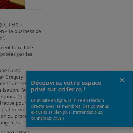
(CCIFER) a
on – le business de
&C.
ment faire face
oposées par les
lippe Dumé
Fermer
par Gregory Rondin
Découvrez votre espace
s instruments
privé sur ccifer.ro !
sation, l’agilité,
organisation pour
L’annuaire en ligne, la mise en relation
érative pour
directe avec les membres, des contenus
s plateformes
exclusifs et bien plus, n’attendez plus,
tion du processus
connectez-vous !
changement.
osé de Carmen