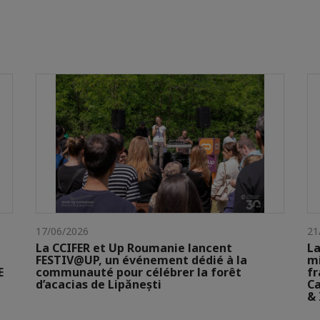
17/06/2026
21
La CCIFER et Up Roumanie lancent
La
FESTIV@UP, un événement dédié à la
mi
E
communauté pour célébrer la forêt
fr
d’acacias de Lipănești
Ca
& 