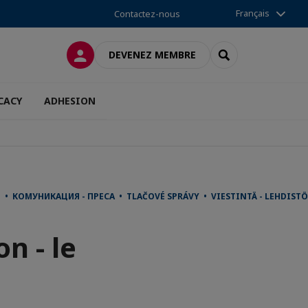
Français
Contactez-nous
CONNEXION
RECHERCHER
DEVENEZ MEMBRE
CACY
ADHESION
PI • КОМУНИКАЦИЯ - ПРЕСА • TLAČOVÉ SPRÁVY • VIESTINTÄ - LEHDI
n - le