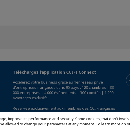
Téléchargez l’application CCIFI Connect
Accélérez votre business grâce au 1er réseau privé
d'entreprises françaises dans 95 pays : 120 chambres | 33
000 entreprises | 4 000 événements | 300 comités | 1 200
avantages exclusifs
Réservée exclusivement aux membres des CCI Françaises
à l'International,
découvrez l'app CCIFI Connect
.
age, improve its performance and security. Some cookies, that don't involv
ill be allowed to change your parameters at any moment. To learn more on