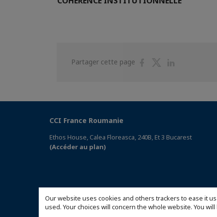
COHERENCE INSTITUTIONNELLE
Partager
Partager
Partager
Partager cette page
sur
sur
sur
Facebook
Twitter
Linkedin
CCI France Roumanie
Ethos House, Calea Floreasca, 240B, Et 3 Bucarest
(Accéder au plan)
Our website uses cookies and others trackers to ease it us
used. Your choices will concern the whole website. You w