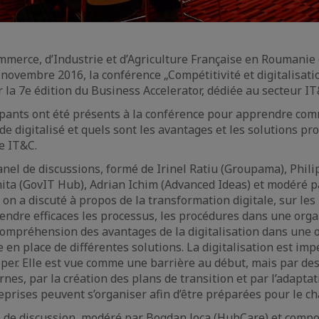
erce, d’Industrie et d’Agriculture Française en Roumanie 
 novembre 2016, la conférence „Compétitivité et digitalisati
r la 7e édition du Business Accelerator, dédiée au secteur IT
ipants ont été présents à la conférence pour apprendre com
de digitalisé et quels sont les avantages et les solutions pr
e IT&C.
nel de discussions, formé de Irinel Ratiu (Groupama), Phi
ita (GovIT Hub), Adrian Ichim (Advanced Ideas) et modéré 
 on a discuté à propos de la transformation digitale, sur le
ndre efficaces les processus, les procédures dans une organi
 compréhension des avantages de la digitalisation dans une 
 en place de différentes solutions. La digitalisation est imp
per. Elle est vue comme une barrière au début, mais par de
rnes, par la création des plans de transition et par l’adapta
treprises peuvent s’organiser afin d’être préparées pour le 
 de discussion, modéré par Bogdan Joca (HubCare) et comp