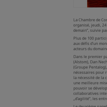
La Chambre de Comm
organisé, jeudi, 24
demain”, suivie pa
Plus de 100 partic
aux défis d’un mon
acteurs du domain
Dans le premier pa
(Alstom), Dan Nech
(Groupe Pentalog),
nécessaires pour re
la nécessité de la
une meilleure mise
pouvoir se dévelop
collaboratives inte
„d’agilité”, les en
Le deuxième panel