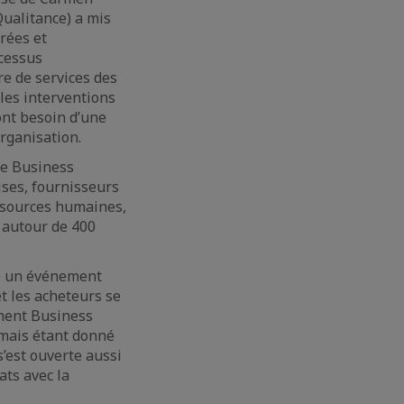
Qualitance) a mis
rées et
ocessus
re de services des
les interventions
ont besoin d’une
rganisation.
de Business
ises, fournisseurs
essources humaines,
) autour de 400
me un événement
t les acheteurs se
ement Business
 mais étant donné
s’est ouverte aussi
ts avec la