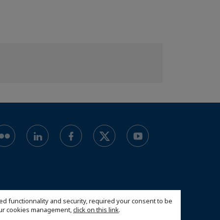
ed functionnality and security, required your consent to be
 our cookies management,
click on this link
.