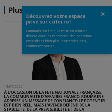
Plus d'actualités
Fermer
Découvrez votre espace
privé sur ccifer.ro !
L’annuaire en ligne, la mise en relation
directe avec les membres, des contenus
exclusifs et bien plus, n’attendez plus,
connectez-vous !
14/07/2026
À L'OCCASION DE LA FETE NATIONALE FRANÇAISE,
LA COMMUNAUTE D'AFFAIRES FRANCO-ROUMAINE
ADRESSE UN MESSAGE DE CONFIANCE: LE POTENTIEL
EST BIEN REEL, MAIS L'AVENIR DEPEND DE LA
STABILITE, DE LA PREVISIBILITE ET DE LA