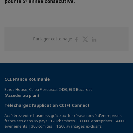
pour la 5ᵉ année consécutive.
Partager
Partager
Partager
Partager cette page
sur
sur
sur
Facebook
Twitter
Linkedin
CCI France Roumanie
Ethos House, Calea Floreasca, 240B, Et 3 Bucarest
(Accéder au plan)
Téléchargez l’application CCIFI Connect
Accélérez votre business grâce au 1er réseau privé d'entreprises
françaises dans 95 pays : 120 chambres | 33 000 entreprises | 4 000
événements | 300 comités | 1 200 avantages exclusifs