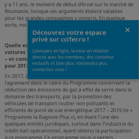
y a 11 ans, le moment de début d’Arval sur le marché de
Roumanie, lorsque ces arguments étaient valables
pour les grandes compagnies y compris. En quelque
sorte, nous revivons le même cycle.
Fermer
Découvrez votre espace
privé sur ccifer.ro !
Quelle est l’orientation de la compagnie envers les
L’annuaire en ligne, la mise en relation
voitures « propres » - électriques et même hybrides
directe avec les membres, des contenus
– et comment on transpose celle-ci dans l’affaire
exclusifs et bien plus, n’attendez plus,
pour 2017 ?
connectez-vous !
En 2017, Arval Roumanie a sollicité et obtenu
l’agrément dans le cadre du Programme concernant la
réduction des émissions de gaz à effet de serre dans le
domaine des transports, par la promotion des
véhicules de transport routier non polluants et
efficients de point de vue énergétique 2017 – 2019 (le «
Programme la Bagnole Plus »), en étant l’une des
quelques entités juridiques, surtout dans l’industrie du
crédit-bail opérationnel, ayant obtenu la participation
à ce programme. Ce programme nous a permis