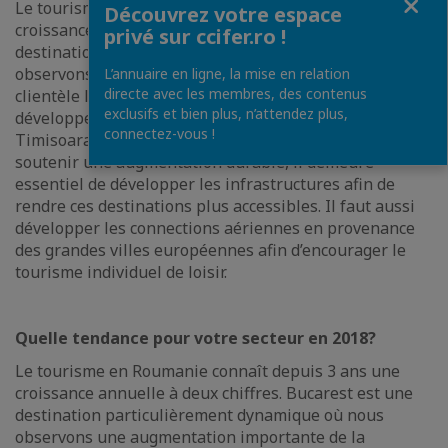
Le tourisme en Roumanie connaît depuis 3 ans une
Découvrez votre espace
croissance annuelle à deux chiffres. Bucarest est une
privé sur ccifer.ro !
destination particulièrement dynamique où nous
observons une augmentation importante de la
L’annuaire en ligne, la mise en relation
directe avec les membres, des contenus
clientèle loisir, mais il faut également mentionner le
exclusifs et bien plus, n’attendez plus,
développement des capitales régionales, en particulier
connectez-vous !
Timisoara, Sibiu, Cluj, Brasov, Constanta et Iasi. Pour
soutenir une augmentation durable, il demeure
essentiel de développer les infrastructures afin de
rendre ces destinations plus accessibles. Il faut aussi
développer les connections aériennes en provenance
des grandes villes européennes afin d’encourager le
tourisme individuel de loisir.
Quelle tendance pour votre secteur en 2018?
Le tourisme en Roumanie connaît depuis 3 ans une
croissance annuelle à deux chiffres. Bucarest est une
destination particulièrement dynamique où nous
observons une augmentation importante de la