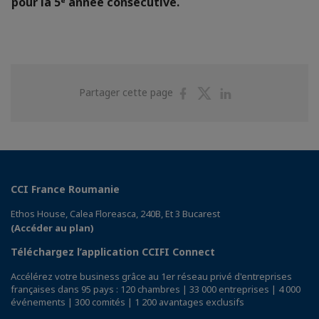
pour la 5ᵉ année consécutive.
Partager
Partager
Partager
Partager cette page
sur
sur
sur
Facebook
Twitter
Linkedin
CCI France Roumanie
Ethos House, Calea Floreasca, 240B, Et 3 Bucarest
(Accéder au plan)
Téléchargez l’application CCIFI Connect
Accélérez votre business grâce au 1er réseau privé d'entreprises
françaises dans 95 pays : 120 chambres | 33 000 entreprises | 4 000
événements | 300 comités | 1 200 avantages exclusifs