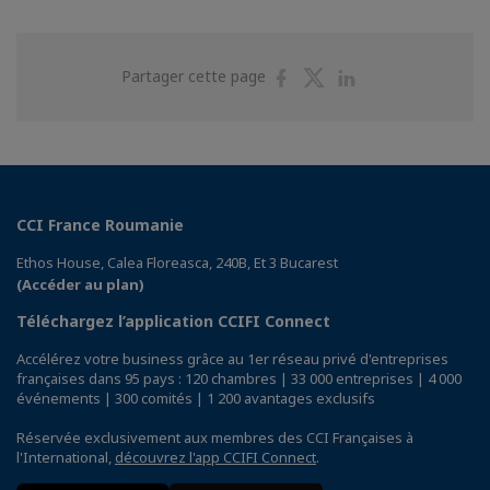
Partager
Partager
Partager
Partager cette page
sur
sur
sur
Facebook
Twitter
Linkedin
CCI France Roumanie
Ethos House, Calea Floreasca, 240B, Et 3 Bucarest
(Accéder au plan)
Téléchargez l’application CCIFI Connect
Accélérez votre business grâce au 1er réseau privé d'entreprises
françaises dans 95 pays : 120 chambres | 33 000 entreprises | 4 000
événements | 300 comités | 1 200 avantages exclusifs
Réservée exclusivement aux membres des CCI Françaises à
l'International,
découvrez l'app CCIFI Connect
.