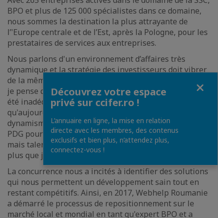
Avec 265 entreprises actives dans le domaine de la SSC,
BPO et plus de 125 000 spécialistes dans ce domaine,
nous sommes la destination la plus attrayante de
l’'Europe centrale et de l’Est, après la Pologne, pour les
prestataires de services aux entreprises.
Nous parlons d'un environnement d’affaires très
dynamique et la stratégie des investisseurs doit vibrer
de la même manière. Sur une note un peu personnelle,
Fermer
Découvrez votre espace
je pense que, il y a quelques années, mon profil aurait
privé sur ccifer.ro !
été inadéquat pour le poste de CEO, alors
qu'aujourd'hui c'est un avantage en termes de
L’annuaire en ligne, la mise en relation
dynamisme et de mobilité internationale. Demain, le
directe avec les membres, des contenus
PDG pourrait être un jeune homme inexpérimenté
exclusifs et bien plus, n’attendez plus,
mais talentueux dans l'IA. La gestion doit être adaptée,
connectez-vous !
plus que jamais, à la réalité des affaires.
La concurrence nous a incités à identifier des solutions
qui nous permettent un développement sain tout en
restant compétitifs. Ainsi, en 2017, Webhelp Roumanie
a démarré le processus de repositionnement sur le
marché local et mondial en tant qu'expert BPO et a