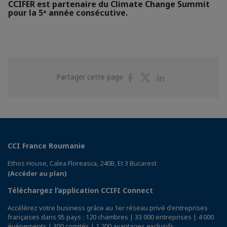
CCIFER est partenaire du Climate Change Summit
pour la 5ᵉ année consécutive.
Partager
Partager
Partager
Partager cette page
sur
sur
sur
Facebook
Twitter
Linkedin
CCI France Roumanie
Ethos House, Calea Floreasca, 240B, Et 3 Bucarest
(Accéder au plan)
Téléchargez l’application CCIFI Connect
Accélérez votre business grâce au 1er réseau privé d'entreprises
françaises dans 95 pays : 120 chambres | 33 000 entreprises | 4 000
événements | 300 comités | 1 200 avantages exclusifs