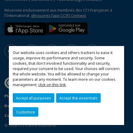
Réservée exclusivement aux membres des CCI Françaises à
l'International,
découvrez l'app CCIFI Connect
.
Our website uses cookies and others trackers to ease it
usage, improve its performance and security. Some
cookies, that don't involved functionnality and security,
required your consent to be used. Your choices will concern
the whole website. You will be allowed to change your
parameters at any moment. To learn more on our cookies
management,
click on this link
.
Plan du site
Statut CCIFER
Mentions légales
Accept all purposes
Accept the essentials
Données personnelles
FAQ espace privé
Customize
Configurer vos préférences cookies
© 2026 CCI France Roumanie