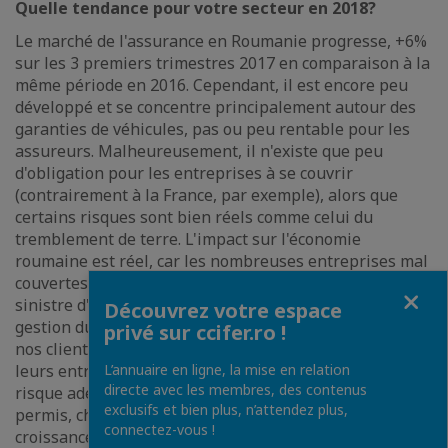
Quelle tendance pour votre secteur en 2018?
Le marché de l'assurance en Roumanie progresse, +6%
sur les 3 premiers trimestres 2017 en comparaison à la
même période en 2016. Cependant, il est encore peu
développé et se concentre principalement autour des
garanties de véhicules, pas ou peu rentable pour les
assureurs. Malheureusement, il n'existe que peu
d'obligation pour les entreprises à se couvrir
(contrairement à la France, par exemple), alors que
certains risques sont bien réels comme celui du
tremblement de terre. L'impact sur l'économie
roumaine est réel, car les nombreuses entreprises mal
couvertes ont très peu de chance de survivre à un
Fermer
sinistre d'importance. En tant que cabinet conseil en
Découvrez votre espace
gestion du risque, nous devons constamment éduquer
privé sur ccifer.ro !
nos clients à prendre conscience des dangers pour
leurs entreprises et les aider à identifier le porteur de
L’annuaire en ligne, la mise en relation
directe avec les membres, des contenus
risque adéquat. Cette approche sur-mesure, nous a
exclusifs et bien plus, n’attendez plus,
permis, chez LEA BROKER, de bénéficier d'une belle
connectez-vous !
croissance (+42% en 2017) et d'être optimiste pour