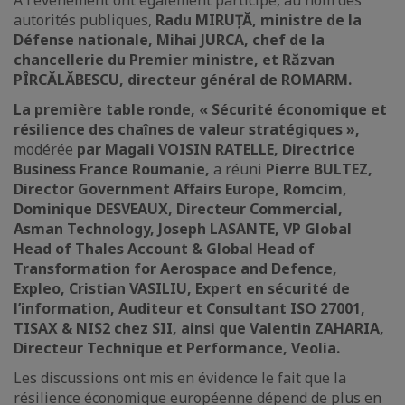
À l'événement ont également participé, au nom des
autorités publiques,
Radu MIRUȚĂ, ministre de la
Défense nationale, Mihai JURCA, chef de la
chancellerie du Premier ministre, et Răzvan
PÎRCĂLĂBESCU, directeur général de ROMARM.
La première table ronde, « Sécurité économique et
résilience des chaînes de valeur stratégiques »,
modérée
par Magali VOISIN RATELLE, Directrice
Business France Roumanie,
a réuni
Pierre BULTEZ,
Director Government Affairs Europe, Romcim,
Dominique DESVEAUX, Directeur Commercial,
Asman Technology, Joseph LASANTE, VP Global
Head of Thales Account & Global Head of
Transformation for Aerospace and Defence,
Expleo, Cristian VASILIU, Expert en sécurité de
l’information, Auditeur et Consultant ISO 27001,
TISAX & NIS2 chez SII, ainsi que Valentin ZAHARIA,
Directeur Technique et Performance, Veolia.
Les discussions ont mis en évidence le fait que la
résilience économique européenne dépend de plus en