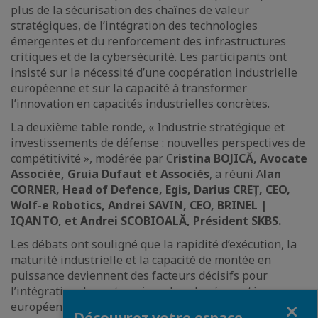
plus de la sécurisation des chaînes de valeur
stratégiques, de l’intégration des technologies
émergentes et du renforcement des infrastructures
critiques et de la cybersécurité. Les participants ont
insisté sur la nécessité d’une coopération industrielle
européenne et sur la capacité à transformer
l’innovation en capacités industrielles concrètes.
La deuxième table ronde, « Industrie stratégique et
investissements de défense : nouvelles perspectives de
compétitivité », modérée par C
ristina BOJICĂ, Avocate
Associée, Gruia Dufaut et Associés
, a réuni A
lan
CORNER, Head of Defence, Egis, Darius CREȚ, CEO,
Wolf-e Robotics, Andrei SAVIN, CEO, BRINEL |
IQANTO, et Andrei SCOBIOALĂ, Président SKBS.
Les débats ont souligné que la rapidité d’exécution, la
maturité industrielle et la capacité de montée en
puissance deviennent des facteurs décisifs pour
l’intégration des entreprises dans les écosystèmes
Fermer
européens de défense. Les intervenants ont mis en
Découvrez votre espace