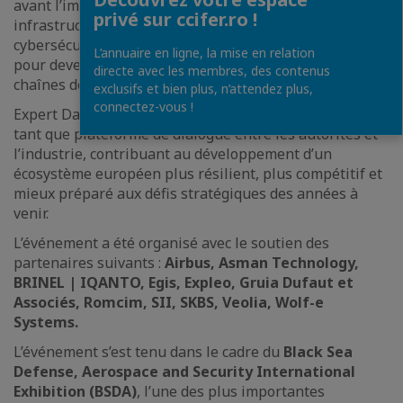
avant l’importance des investissements dans les
privé sur ccifer.ro !
infrastructures stratégiques, la numérisation et la
cybersécurité, ainsi que le potentiel de la Roumanie
L’annuaire en ligne, la mise en relation
pour devenir un acteur majeur dans les nouvelles
directe avec les membres, des contenus
chaînes de valeur européennes.
exclusifs et bien plus, n’attendez plus,
connectez-vous !
Expert Days CCIFER a réaffirmé le rôle de la CCIFER en
tant que plateforme de dialogue entre les autorités et
l’industrie, contribuant au développement d’un
écosystème européen plus résilient, plus compétitif et
mieux préparé aux défis stratégiques des années à
venir.
L’événement a été organisé avec le soutien des
partenaires suivants :
Airbus, Asman Technology,
BRINEL | IQANTO, Egis, Expleo, Gruia Dufaut et
Associés, Romcim, SII, SKBS, Veolia, Wolf-e
Systems.
L’événement s’est tenu dans le cadre du
Black Sea
Defense, Aerospace and Security International
Exhibition (BSDA)
, l’une des plus importantes