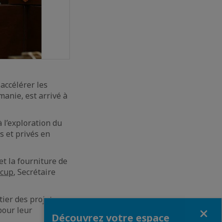
 accélérer les
anie, est arrivé à
à l’exploration du
s et privés en
et la fourniture de
ecup
, Secrétaire
tier des projets en
Fermer
pour leur
Découvrez votre espace