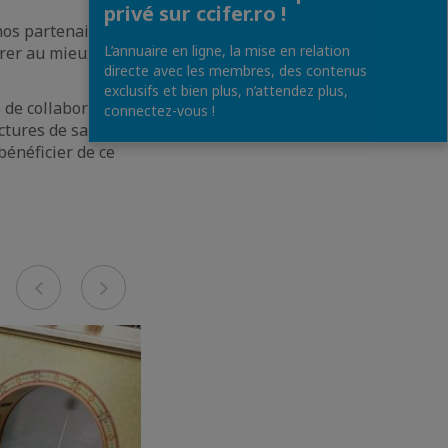
privé sur ccifer.ro !
 nos partenaires
L’annuaire en ligne, la mise en relation
urer au mieux les
directe avec les membres, des contenus
exclusifs et bien plus, n’attendez plus,
de collaboration :
connectez-vous !
ctures de santé et
énéficier de ce
Previous
Next