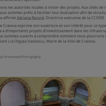
ns les autorités locales à initier des projets. Aux côtés de
nous sommes prêts à faciliter leur évaluation afin de struct
 a affirmé
Adriana Record
, Directrice exécutive de la CCIFER.
de Craiova exprime son ouverture et son intérêt pour ce type 
va a d’importants projets d’investissement dans les infrastru
ous sommes ouverts à comprendre comment nous pourrions b
aré Lia Olguța Vasilescu, Maire de la Ville de Craiova.
byCerveneanuPhotography
e
aïque