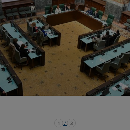
1
/
3