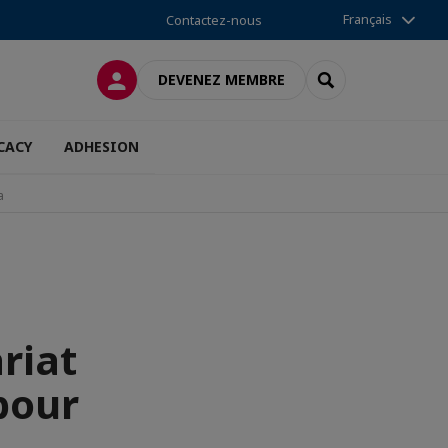
Français
Contactez-nous
CONNEXION
RECHERCHER
DEVENEZ MEMBRE
CACY
ADHESION
a
riat
 pour