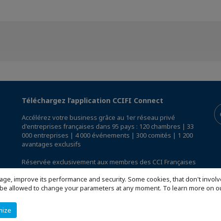
Téléchargez l’application CCIFI Connect
Accélérez votre business grâce au 1er réseau privé
d'entreprises françaises dans 95 pays : 120 chambres | 33
000 entreprises | 4 000 événements | 300 comités | 1 200
avantages exclusifs
Réservée exclusivement aux membres des CCI Françaises
à l'International,
découvrez l'app CCIFI Connect
.
age, improve its performance and security. Some cookies, that don't involv
ill be allowed to change your parameters at any moment. To learn more on
mize