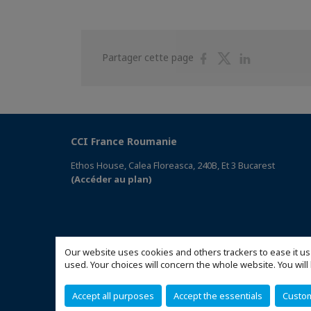
Partager
Partager
Partager
Partager cette page
sur
sur
sur
Facebook
Twitter
Linkedin
CCI France Roumanie
Ethos House, Calea Floreasca, 240B, Et 3 Bucarest
(Accéder au plan)
Our website uses cookies and others trackers to ease it us
used. Your choices will concern the whole website. You w
Accept all purposes
Accept the essentials
Custo