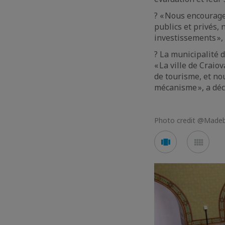
? « Nous encourageo
publics et privés, 
investissements »,
? La municipalité 
« La ville de Craio
de tourisme, et n
mécanisme », a décl
Photo credit @Made
Voir
Voir
en
en
mode
mod
carousel
mos