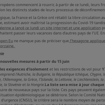
péens commencent à rouvrir, à partir de ce lundi, leurs fro
elon les distincts stades de leurs processus de déconfinement
gique, la France et la Grèce ont rétabli la libre circulation a
, estimant avoir maîtrisé la progression du Covid-19 tandi
nne a lancé ce lundi un site internet et une application
po
aitent passer leurs vacances dans d’autres pays de l’UE. En
open Eu
ne manque pas de préciser que
l’hexagone appliquer
torzaine.
nie
nouvelles mesures à partir du 15 juin
 les exigences d'isolement
et les restrictions de vol pour
1
 comprend
l'Autriche, la Bulgarie, la République tchèque, Chypre, l
 l'Allemagne, la Grèce, l'Islande, la Lettonie, le Liechtenstein, la 
e, la Slovénie
et
la Hongrie.
La liste sera mise à jour chaqu
duire de nouveaux pays sur la liste. Ces pays peuvent égalem
a situation épidémiologique se détériore. Selon le Comité Na
s d’urgence (CNSU), le critère sera le nombre moyen de per