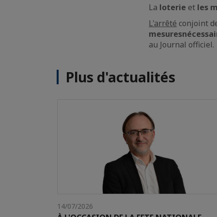
La
loterie
et
les 
L'arrêté
conjoint de
mesures
nécessai
au Journal officiel.
Plus d'actualités
14/07/2026