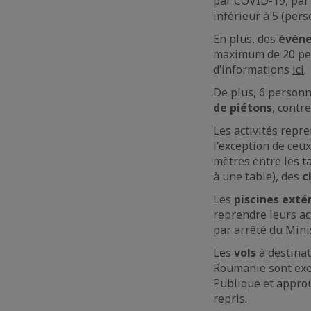
par COVID-19, par m
inférieur à 5 (pers
En plus, des
événe
maximum de 20 pers
d’informations
ici
.
De plus, 6 personn
de piétons
, contr
Les activités repr
l'exception de ceu
mètres entre les t
à une table), des
c
Les
piscines exté
reprendre leurs ac
par arrêté du Minis
Les
vols
à destinat
Roumanie sont exem
Publique et approu
repris.