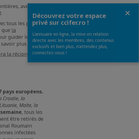
ntières, avec ou
Fermer
.
Découvrez votre espace
privé sur ccifer.ro !
vec tous les pays de
s que
la
L’annuaire en ligne, la mise en relation
ur guider les
directe avec les membres, des contenus
 savoir plus
ici
.
exclusifs et bien plus, n’attendez plus,
connectez-vous !
a la réciprocité
7 pays européens.
a Croatie, la
Lituanie, Malte, la
e semaine
, tous les
ent être retirés de
tional Roumain
sonnes infectées