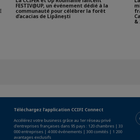
La CCIFER et Up Roumanie lancent
La
FESTIV@UP, un événement dédié à la
mi
E
communauté pour célébrer la forêt
fr
d’acacias de Lipănești
Ca
& 
Téléchargez l’application CCIFI Connect
Accélérez votre business grâce au 1er réseau privé
d'entreprises françaises dans 95 pays : 120 chambres | 33
000 entreprises | 4 000 événements | 300 comités | 1 200
avantages exclusifs