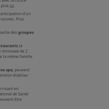
s avec un score
r plus
ici
.
articipation d'un
rsonnes. Plus
partie des
groupes
staurants
(à
e minimale de 2
de la même famille
ins spa
, peuvent
vention établies
rrivant en
ational de Santé
peuvent être