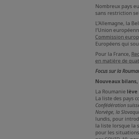
Nombreux pays euro
sans restriction s
L’Allemagne, la Bel
l’Union européenne
Commission europée
Européens qui souh
Pour la France,
Re
en matière de qua
Focus sur la Rouma
Nouveaux bilans, 
La Roumanie
lève
La liste des pays
Confédération suisse,
Norvège, la Slovaqui
lundis, pour intro
la liste lorsque l
pour les situation