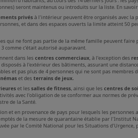
illion d'habitants, au cours des 14 derniers jours : les pay
onnes) seront maintenus ou introduits sur la liste. En savoi
ments privés
à l'intérieur peuvent être organisés avec la p
onnes, et dans des espaces ouverts la limite atteint 50 pe
es qui ne font pas partie de la même famille peuvent faire 
e 3 comme c'était autorisé auparavant.
ennent dans les
centres commerciaux
, à l'exception des
re
x disposés à l'extérieur des bâtiments, assurant une distanc
ables et pas plus de 4 personnes qui ne sont pas membres 
inémas
et des
terrains de jeux.
rieures
et les
salles de fitness
, ainsi que les
centres de so
tivités avec l'obligation de se conformer aux normes de pré
tre de la Santé.
ion et en provenance de pays pour lesquels les personnes a
ptés de la mesure de quarantaine établie par l'Institut N
vée par le Comité National pour les Situations d'Urgence, 