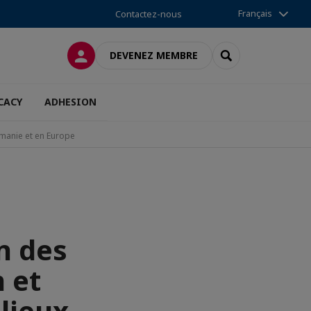
Français
Contactez-nous
CONNEXION
RECHERCHER
DEVENEZ MEMBRE
CACY
ADHESION
oumanie et en Europe
on des
n et
lieux