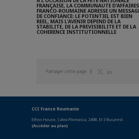
À L'OCCASION DE LA FETE NATIONALE
FRANÇAISE, LA COMMUNAUTE D'AFFAIRES
FRANCO-ROUMAINE ADRESSE UN MESSAG
DE CONFIANCE: LE POTENTIEL EST BIEN
REEL, MAIS L'AVENIR DEPEND DE LA
STABILITE, DE LA PREVISIBILITE ET DE LA
COHERENCE INSTITUTIONNELLE
Partager
Partager
Partager
Partager cette page
sur
sur
sur
Facebook
Twitter
Linkedin
CCI France Roumanie
Ethos House, Calea Floreasca, 240B, Et 3 Bucarest
(Accéder au plan)