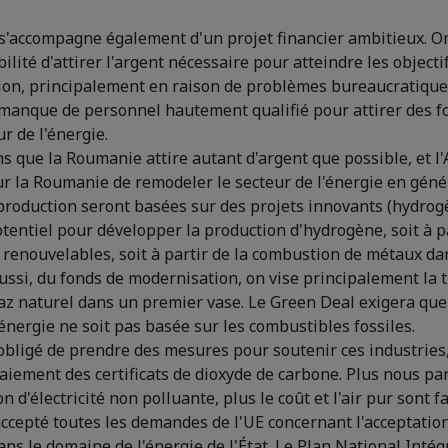
s'accompagne également d'un projet financier ambitieux. O
ilité d'attirer l'argent nécessaire pour atteindre les objecti
ion, principalement en raison de problèmes bureaucratiqu
 manque de personnel hautement qualifié pour attirer des 
r de l'énergie.
s que la Roumanie attire autant d'argent que possible, et l'
ur la Roumanie de remodeler le secteur de l'énergie en géné
production seront basées sur des projets innovants (hydro
tentiel pour développer la production d'hydrogène, soit à p
renouvelables, soit à partir de la combustion de métaux da
Aussi, du fonds de modernisation, on vise principalement la 
z naturel dans un premier vase. Le Green Deal exigera que d
énergie ne soit pas basée sur les combustibles fossiles.
é obligé de prendre des mesures pour soutenir ces industries,
aiement des certificats de dioxyde de carbone. Plus nous pa
 d'électricité non polluante, plus le coût et l'air pur sont fa
cepté toutes les demandes de l'UE concernant l'acceptatio
ns le domaine de l'énergie de l'État. Le Plan National Intég