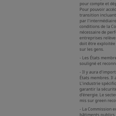
pour compte et dép
Pour pouvoir accéd
transition incluan
par l'intermédiair
conditions de la Co
nécessaire de perfe
entreprises relèven
doit être exploitée
sur les gens.
- Les États membre
souligné et reconn
- Il y aura d'impo
États membres. Il a
L'industrie spécif
garantir la sécuri
d'énergie. Le sect
mis sur green reco
- La Commission e
bâtiments publics 