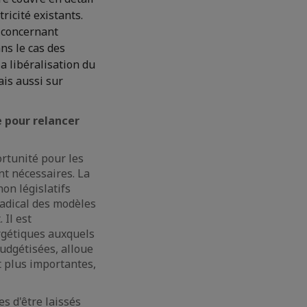
ricité existants.
e concernant
ns le cas des
la libéralisation du
ais aussi sur
 pour relancer
rtunité pour les
nt nécessaires. La
non législatifs
radical des modèles
Il est
rgétiques auxquels
udgétisées, alloue
t plus importantes,
es d'être laissés