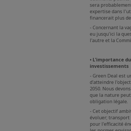
sera probablement 
expertise dans l'ut
financerait plus d
- Concernant la va
eu jusqu'ici la qu
l'autre et la Comm
• L'importance du
investissements
- Green Deal est 
d'atteindre l'objec
2050. Nous devons 
que la nature peut
obligation légale.
- Cet objectif ambi
évoluer; transport
pour l'efficacité 
les normes enviro