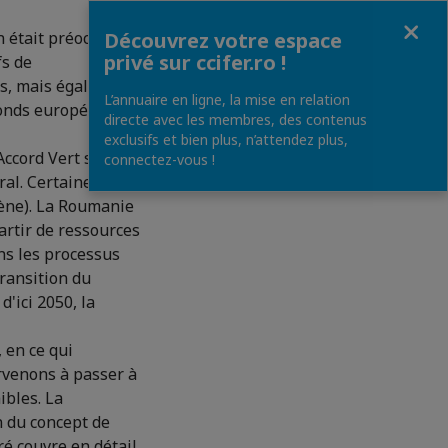
Fermer
n était préoccupé
Découvrez votre espace
privé sur ccifer.ro !
fs de
es, mais également
L’annuaire en ligne, la mise en relation
fonds européens
directe avec les membres, des contenus
exclusifs et bien plus, n’attendez plus,
Accord Vert sera
connectez-vous !
ral. Certaines
gène). La Roumanie
artir de ressources
ns les processus
transition du
'ici 2050, la
 en ce qui
rvenons à passer à
ibles. La
n du concept de
ré couvre en détail