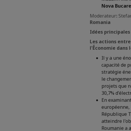
Nova Bucare
Moderateur
:
Stef
Romania
Idées principales 
Les actions entr
l'Ḗconomie dans 
Il y a une én
capacité de p
stratégie éne
le changement
projets que n
30,7% d'élect
En examinant 
européenne, n
République T
atteindre l'o
Roumanie a av