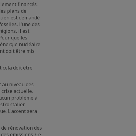
alement financés.
des plans de
outien est demandé
ossiles, l'une des
égions, il est
 Pour que les
L'énergie nucléaire
nt doit être mis
 cela doit être
t au niveau des
 crise actuelle.
 aucun problème à
sfrontalier
ue. L'accent sera
 de rénovation des
 des émissions. Ce