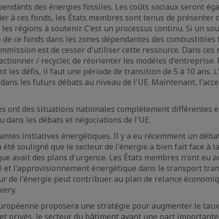
endants des énergies fossiles. Les coûts sociaux seront ég
er à ces fonds, les États membres sont tenus de présenter 
t les régions à soutenir. C'est un processus continu. Si un s
e de ce fonds dans les zones dépendantes des combustibles f
mmission est de cesser d'utiliser cette ressource. Dans ces r
ctionner / recycler, de réorienter les modèles d'entreprise.
t les défis, il faut une période de transition de 5 à 10 ans. 
 dans les futurs débats au niveau de l'UE. Maintenant, l'acce
s ont des situations nationales complètement différentes et
u dans les débats et négociations de l'UE.
rtantes initiatives énergétiques. Il y a eu récemment un déba
 été souligné que le secteur de l'énergie a bien fait face à la
ique avait des plans d'urgence. Les États membres n'ont eu
té et l'approvisionnement énergétique dans le transport tran
eur de l'énergie peut contribuer au plan de relance économiq
very.
uropéenne proposera une stratégie pour augmenter le taux
et privés, le secteur du bâtiment ayant une part importante