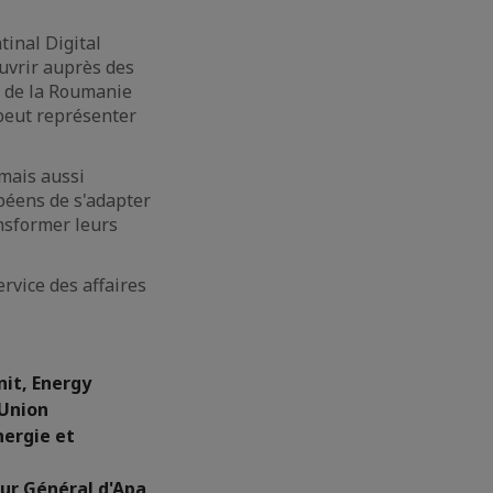
tinal Digital
uvrir auprès des
le de la Roumanie
l peut représenter
mais aussi
opéens de s'adapter
ansformer leurs
ervice des affaires
it, Energy
 Union
nergie et
ur Général d'Apa