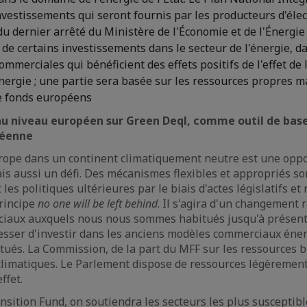
nvestissements qui seront fournis par les producteurs d'élect
 du dernier arrêté du Ministère de l'Économie et de l'Énergi
n de certains investissements dans le secteur de l'énergie, da
ommerciales qui bénéficient des effets positifs de l'effet de 
nergie ; une partie sera basée sur les ressources propres m
de fonds européens
u niveau européen sur Green Deql, comme outil de base
péenne
rope dans un continent climatiquement neutre est une oppo
s aussi un défi. Des mécanismes flexibles et appropriés so
 les politiques ultérieures par le biais d'actes législatifs et 
principe
no one will be left behind
. Il s'agira d'un changement 
ciaux auxquels nous nous sommes habitués jusqu'à présent. 
esser d'investir dans les anciens modèles commerciaux éne
és. La Commission, de la part du MFF sur les ressources b
climatiques. Le Parlement dispose de ressources légèremen
ffet.
ansition Fund, on soutiendra les secteurs les plus susceptibl