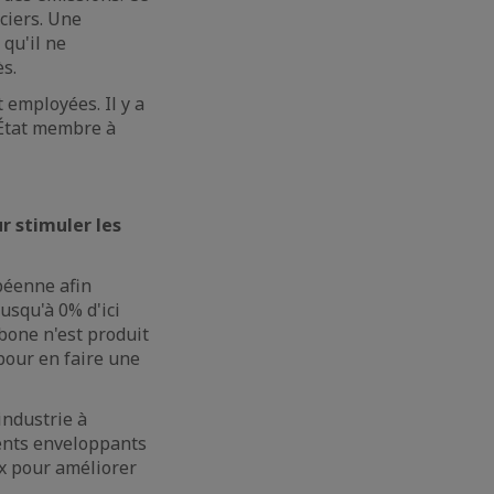
ciers. Une
 qu'il ne
ès.
 employées. Il y a
 État membre à
r stimuler les
péenne afin
usqu'à 0% d'ici
bone n'est produit
pour en faire une
industrie à
ments enveloppants
ux pour améliorer