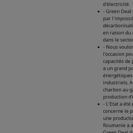
d'électricité.
- Green Deal 
par l'impossib
décarbonisat
en raison du
dans le secteu
- Nous voulon
l'occasion po
capacités de 
a un grand po
énergétiques 
industriels. 
charbon au ga
production d'
- L'Etat a ét
concerne le p
une production
Roumanie a ac
Green Deal da