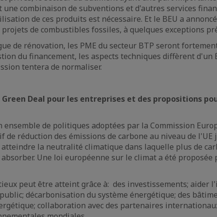
une combinaison de subventions et d'autres services finan
ilisation de ces produits est nécessaire. Et le BEU a annoncé
e projets de combustibles fossiles, à quelques exceptions pr
gue de rénovation, les PME du secteur BTP seront fortement
estion du financement, les aspects techniques diffèrent d'un
ission tentera de normaliser.
 Green Deal pour les entreprises et des propositions pou
un ensemble de politiques adoptées par la Commission Euro
tif de réduction des émissions de carbone au niveau de l'UE j
atteindre la neutralité climatique dans laquelle plus de car
 absorber. Une loi européenne sur le climat a été proposée 
tieux peut être atteint grâce à: des investissements; aider l'
 public; décarbonisation du système énergétique; des bâti
énergétique; collaboration avec des partenaires internationa
nnementales mondiales.