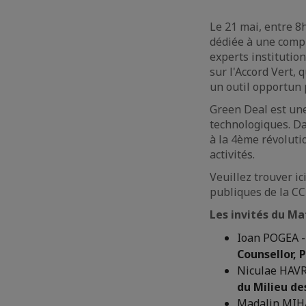
Le 21 mai, entre 8
dédiée à une compr
experts institutio
sur l'Accord Vert, 
un outil opportun 
Green Deal est un
technologiques. Da
à la 4ème révoluti
activités.
Veuillez trouver ic
publiques de la CC
Les invités du Mat
Ioan POGEA 
Counsellor,
Niculae HAV
du Milieu de
Madalin MIH