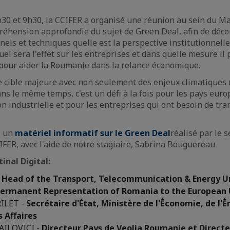
h30 et 9h30, la CCIFER a organisé une réunion au sein du Ma
éhension approfondie du sujet de Green Deal, afin de déco
nnels et techniques quelle est la perspective institutionnel
quel sera l'effet sur les entreprises et dans quelle mesure i
pour aider la Roumanie dans la relance économique.
e cible majeure avec non seulement des enjeux climatiques 
ns le même temps, c'est un défi à la fois pour les pays eur
on industrielle et pour les entreprises qui ont besoin de tr
i un
matériel informatif sur le Green Deal
réalisé par le s
IFER, avec l'aide de notre stagiaire, Sabrina Bouguereau
inal Digital:
-
Head of the Transport, Telecommunication & Energy Un
 Permanent Representation of Romania to the European
RILET -
Secrétaire d'État, Ministère de l'Ḗconomie, de l'Ḗ
s Affaires
AILOVICI -
Directeur Pays de Veolia Roumanie et Directe