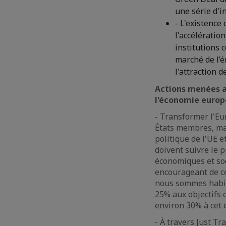
une série d'i
- L'existence
l'accélératio
institutions c
marché de l’é
l'attraction 
Actions menées a
l'économie euro
- Transformer l'Eu
États membres, mai
politique de l'UE et
doivent suivre le 
économiques et so
encourageant de c
nous sommes habitu
25% aux objectifs 
environ 30% à cet e
- À travers Just Tr