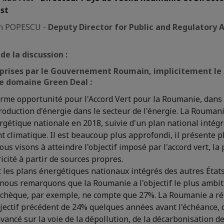
st
an POPESCU -
Deputy Director for Public and Regulatory A
de la discussion :
eprises par le Gouvernement Roumain, implicitement le
le domaine Green Deal :
orme opportunité pour l'Accord Vert pour la Roumanie, dans 
roduction d'énergie dans le secteur de l'énergie. La Rouman
rgétique nationale en 2018, suivie d'un plan national intégr
 climatique. Il est beaucoup plus approfondi, il présente pl
ous visons à atteindre l'objectif imposé par l'accord vert, la
ricité à partir de sources propres.
les plans énergétiques nationaux intégrés des autres États
ous remarquons que la Roumanie a l'objectif le plus ambiti
chèque, par exemple, ne compte que 27%. La Roumanie a réu
bjectif précédent de 24% quelques années avant l'échéance, q
ancé sur la voie de la dépollution, de la décarbonisation d