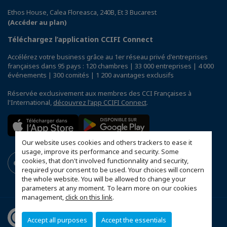
Ethos House, Calea Floreasca, 240B, Et 3 Bucarest
(Accéder au plan)
Téléchargez l’application CCIFI Connect
Accélérez votre business grâce au 1er réseau privé d'entreprises
françaises dans 95 pays : 120 chambres | 33 000 entreprises | 4 000
événements | 300 comités | 1 200 avantages exclusifs
Réservée exclusivement aux membres des CCI Françaises à
l'International,
découvrez l'app CCIFI Connect
.
Our website uses cookies and others trackers to ease it
usage, improve its performance and security. Some
cookies, that don't involved functionnality and security,
required your consent to be used. Your choices will concern
the whole website. You will be allowed to change your
parameters at any moment. To learn more on our cookies
management,
click on this link
.
Accept all purposes
Accept the essentials