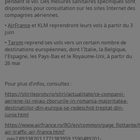
pendant le vol. Des mesures sanitaires spécifiques sont
disponibles pour consultation sur les sites Internet des
compagnies aériennes.
•
AirFrance
et KLM reprendront leurs vols à partir du 3
juin
•
Tarom
reprend ses vols vers un certain nombre de
destinations européennes, dont l'Italie, la Belgique,
l'Espagne, les Pays-Bas et le Royaume-Uni, à partir du
26 mai
Pour plus d’infos, consultez :
https://stirileprotv.ro/stiri/actualitate/ce-companii-
aeriene-isi-reiau-zborurile-in-romania-majoritatea-
destinatiilor-din-europa-se-redeschid-treptat-din-
iunie.html
https://www.airfrance.ro/RO/en/common/page_flottante
air-traffic-air-france.htm?
_ga=2.89338203.1771383959.1590489201-