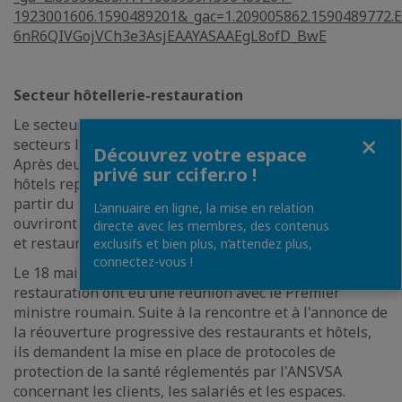
1923001606.1590489201&_gac=1.209005862.1590489772.
6nR6QIVGojVCh3e3AsjEAAYASAAEgL8ofD_BwE
Secteur hôtellerie-restauration
Le secteur de l’hôtellerie-restauration fait partie des
Fermer
secteurs les plus touchés par la crise sanitaire actuelle.
Découvrez votre espace
Après deux mois et demi d'inactivité, les terrasses et
privé sur ccifer.ro !
hôtels reprendront progressivement leur activité à
partir du 1er juin et, le 15 juin, les restaurants
L’annuaire en ligne, la mise en relation
ouvriront aussi. L'objectif est de rouvrir tous les hôtels
directe avec les membres, des contenus
et restaurants avant le 1er juillet.
exclusifs et bien plus, n’attendez plus,
connectez-vous !
Le 18 mai, les représentants de l'industrie hôtellerie-
restauration ont eu une réunion avec le Premier
ministre roumain. Suite à la rencontre et à l'annonce de
la réouverture progressive des restaurants et hôtels,
ils demandent la mise en place de protocoles de
protection de la santé réglementés par l'ANSVSA
concernant les clients, les salariés et les espaces.