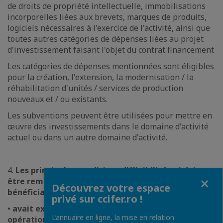
de droits de propriété intellectuelle, immobilisations
incorporelles liées aux brevets, marques de produits,
logiciels nécessaires à l'exercice de l'activité, ainsi que
toutes autres catégories de dépenses liées au projet
d'investissement faisant l'objet du contrat financement
Les catégories de dépenses mentionnées sont éligibles
pour la création, l'extension, la modernisation / la
réhabilitation d'unités / services de production
nouveaux et / ou existants.
Les subventions peuvent être utilisées pour mettre en
œuvre des investissements dans le domaine d'activité
actuel ou dans un autre domaine d'activité.
4.
Les principales conditions d'éligibilité qui doivent
Fermer
être remplies de manière cumulative par les
Découvrez votre espace
bénéficiaires
:
privé sur ccifer.ro !
•
avait exercé une activité courante /
L’annuaire en ligne, la mise en relation
opérationnelle pendant au moins un an
avant de