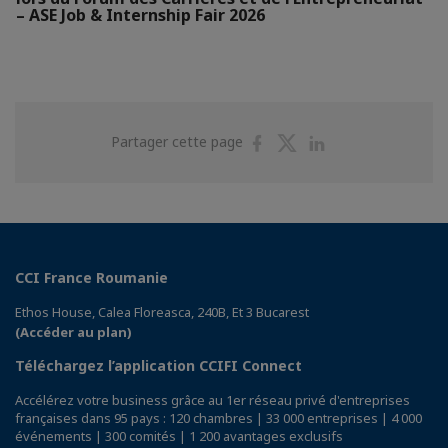
– ASE Job & Internship Fair 2026
Partager
Partager
Partager
Partager cette page
sur
sur
sur
Facebook
Twitter
Linkedin
CCI France Roumanie
Ethos House, Calea Floreasca, 240B, Et 3 Bucarest
(Accéder au plan)
Téléchargez l’application CCIFI Connect
Accélérez votre business grâce au 1er réseau privé d'entreprises
françaises dans 95 pays : 120 chambres | 33 000 entreprises | 4 000
événements | 300 comités | 1 200 avantages exclusifs