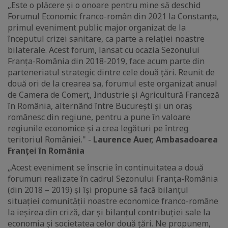
„Este o plăcere și o onoare pentru mine să deschid
Forumul Economic franco-român din 2021 la Constanța,
primul eveniment public major organizat de la
începutul crizei sanitare, ca parte a relației noastre
bilaterale. Acest forum, lansat cu ocazia Sezonului
Franța-România din 2018-2019, face acum parte din
parteneriatul strategic dintre cele două țări. Reunit de
două ori de la crearea sa, forumul este organizat anual
de Camera de Comerț, Industrie și Agricultură Franceză
în România, alternând între București și un oraș
românesc din regiune, pentru a pune în valoare
regiunile economice și a crea legături pe întreg
teritoriul României." -
Laurence Auer, Ambasadoarea
Franței în România
„Acest eveniment se înscrie în continuitatea a două
forumuri realizate în cadrul Sezonului Franța-România
(din 2018 – 2019) și își propune să facă bilanțul
situației comunității noastre economice franco-române
la ieșirea din criză, dar și bilanțul contribuției sale la
economia și societatea celor două țări. Ne propunem,