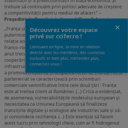
stabilității și a predictibilității în viața economică. Și
trebuie să continuăm prin politici adecvate de creștere
a competitivității pentru mediul de afaceri.” –
Președintele României, domnul Klaus Iohannis.
Fermer
„Franța și România sunt parteneri de lungă durată, cu
Découvrez votre espace
puternice legături istorice și culturale, precum și cu o
privé sur ccifer.ro !
relație economică densă. Parteneriatul economic
L’annuaire en ligne, la mise en relation
franco-român a fost actualizat la Paris în octombrie
directe avec les membres, des contenus
anul trecut, cu un accent pus pe aprofundarea
exclusifs et bien plus, n’attendez plus,
cooperării bilaterale în sectoarele viitorului, cum ar fi
connectez-vous !
infrastructura, energia, inovația și agricultura, pentru
a promova creșterea și ocuparea forței de muncă. Acest
parteneriat se caracterizează prin schimburi
comerciale semnificative între cele două țări : Franța
este al treilea client al României. (…) Criza a evidențiat,
de asemenea, vulnerabilitățile modelului european și
necesitatea ca Uniunea Europeană să finalizeze
tranzițiile digitale și ecologice ale industriei sale și să-
și consolideze reziliența. (…) Este esențial să facem
acest lucru prin tehnologii cheie, cum ar fi hidrogenul