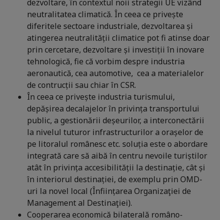
dezvoltare, în contextul noii strategii UE vizând
neutralitatea climatică. În ceea ce privește
diferitele sectoare industriale, dezvoltarea și
atingerea neutralității climatice pot fi atinse doar
prin cercetare, dezvoltare și investiții în inovare
tehnologică, fie că vorbim despre industria
aeronautică, cea automotive, cea a materialelor
de contrucții sau chiar în CSR.
În ceea ce privește industria turismului,
depășirea decalajelor în privința transportului
public, a gestionării deșeurilor, a interconectării
la nivelul tuturor infrastructurilor a orașelor de
pe litoralul românesc etc. soluția este o abordare
integrată care să aibă în centru nevoile turiștilor
atât în privința accesibilității la destinație, cât și
în interiorul destinației, de exemplu prin OMD-
uri la novel local (Înființarea Organizaţiei de
Management al Destinaţiei).
Cooperarea economică bilaterală româno-