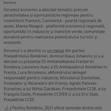
România.
Forumul economic a abordat tematici precum
atractivitatea și oportunitățile regionale pentru
investitorii francezi, Constanța - poartă regională de
acces, Marea Neagră - platformă economică regională,
oportunități în industrie și tranziție verde, comunitate
durabilă pentru realizarea potențialului turistic și
economic.
Forumul s-a deschis cu
un mesaj
din partea
Președintelui României, domnul Klaus Iohannis și s-a
derulat cu prezența ES Ambasadoarea Franței în
România, Laurence Auer, a ES Ambasadorul României în
Franța, Luca Niculescu, a
Ministrului delegat
responsabil pentru industrie, Ministerul Economiei,
Finanțelor și Relansării din Franța, Agnès Pannier-
Runacher, a lui Mihai Daraban, Președintele CCIR, a lui
François Coste, Președinte CCIFER și a lui Eric Stab,
Președinte CCEF.
„(...) Pentru România, 2021 oferă semnale dintre cele