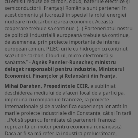
cu emisii reduse de carbon, cloud, bateriile electrice și
semiconductorii. Franța și România sunt parteneri în
acest domeniu și lucrează în special la rolul energiei
nucleare în decarbonizarea economiei. Această
cooperare trebuie să continue. (…) Parteneriatul nostru
de politică industrială europeană trebuie să continue,
de asemenea, prin proiecte importante de interes
european comun, PIIEC-urile cu hidrogen cu conținut
scăzut de carbon, Cloud-ul, micro-electronică și
sănătate.” -
Agnès Pannier-Runacher, ministru
delegat responsabil pentru industrie, Ministerul
Economiei, Finanțelor și Relansării din Franța.
Mihai Daraban, Președintele CCIR,
a subliniat
deschiderea mediului de afaceri local de a participa,
împreună cu companiile franceze, la proiecte
internaționale și de a valorifica experiența lor atât în
marile proiecte industriale din Constanța, cât și în țară
: „Pot să spun cu fermitate că partenerii francezi
reprezintă un motor pentru economia românească.
Dacă ar fi să mă refer la industira prelucrătoare,