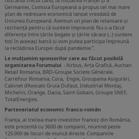
nou anul trecut când, la inițiativa Franței și a
Germaniei, Comisia Europeană a propus cel mai mare
plan de redresare economică lansat vreodată de
Uniunea Europeană. Avemun un plan de relansare și
reziliență pentru că suntem împreună. Nu s-a făcut
diferența între țările bogate și țările sărace (...) suntem
toți în aceeași barcă și vom putea participa împreună
la reclădirea Europei după pandemie.”.
Le mulțumim sponsorilor care au făcut posibilă
organizarea Forumului
: Airbus, Arta Grafică, Auchan
Retail Romania, BRD-Groupe Societe Générale,
Carrefour Romania, Cora, Engie, Groupama Asigurări,
Cabinet d’Avocats Gruia Dufaut, Industrial Montaj,
Michelin, Orange, Dacia, Saint Gobain, Groupe SNEF,
TotalEnergies.
Parteneriatul economic franco-român
Franța, al treilea mare investitor francez din România,
este prezentă cu 3600 de companii, reunind peste
125.000 de locuri de muncă directe. Companiile