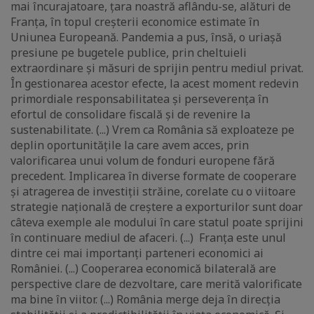
mai încurajatoare, țara noastră aflându-se, alături de
Franța, în topul creșterii economice estimate în
Uniunea Europeană. Pandemia a pus, însă, o uriașă
presiune pe bugetele publice, prin cheltuieli
extraordinare și măsuri de sprijin pentru mediul privat.
În gestionarea acestor efecte, la acest moment redevin
primordiale responsabilitatea și perseverența în
efortul de consolidare fiscală și de revenire la
sustenabilitate. (...) Vrem ca România să exploateze pe
deplin oportunitățile la care avem acces, prin
valorificarea unui volum de fonduri europene fără
precedent. Implicarea în diverse formate de cooperare
și atragerea de investiții străine, corelate cu o viitoare
strategie națională de creștere a exporturilor sunt doar
câteva exemple ale modului în care statul poate sprijini
în continuare mediul de afaceri. (...) Franța este unul
dintre cei mai importanți parteneri economici ai
României. (...) Cooperarea economică bilaterală are
perspective clare de dezvoltare, care merită valorificate
ma bine în viitor. (...) România merge deja în direcția