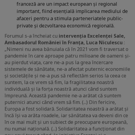
franceză are un impact european și regional
important, fiind esențială implicarea mediului de
afaceri pentru a stimula parteneriatele public-
private și dezvoltarea economică regională.
Forumul s-a încheiat cu
intervenția Excelenței Sale,
Ambasadorul României în Franța, Luca Niculescu
:
„Nimeni nu avea bănuiala că în 2021 vom fi traversat o
pandemie în care aproape patru milioane de oameni și-
au pierdut viața, care ne-a pus la grea încercare
sistemele de sănătate, ne-a afectat puternic economiile
și societățile și ne-a pus să reflectăm serios la ceea ce
suntem, la ce vrem să fim, la fragilitatea noastră
individuală și la forța noastră atunci când suntem
împreună. Această pandemie ne-a arătat că suntem
puternici atunci când vrem să fim. (...) Din fericire,
Europa a fost solidară. Solidaritatea noastră a arătat și
încă își va arăta roadele, iar sănătatea va deveni din ce
în ce mai mult și un subiect de preocupare europeană,
nu numai națională. (...) Solidaritatea a funcționat din