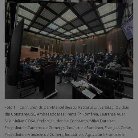
Foto 1 : Conf. univ. dr. Dan-Marcel Iliescu, Rectorul Universității Ovidius
din Constanța, SE, Ambasadoarea Franței în România, Laurence Auer,
Silviu-Iulian COȘA, Prefectul Județului Constanța, Mihai Daraban,
Președintele Camerei de Comerț și Industrie a României, François Coste,
Președintele Franceze de Comerț, Industrie și Agricultură Franceze în