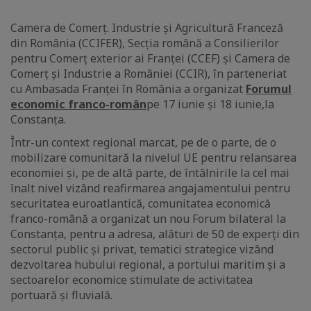
Camera de Comerț. Industrie și Agricultură Franceză
din România (CCIFER), Secția română a Consilierilor
pentru Comerț exterior ai Franței (CCEF) și Camera de
Comerț și Industrie a României (CCIR), în parteneriat
cu Ambasada Franței în România a organizat
Forumul
economic franco-român
pe 17 iunie și 18 iunie,
la
Constanța.
Într-un context regional marcat, pe de o parte, de o
mobilizare comunitară la nivelul UE pentru relansarea
economiei și, pe de altă parte, de întâlnirile la cel mai
înalt nivel vizând reafirmarea angajamentului pentru
securitatea euroatlantică, comunitatea economică
franco-română a organizat un nou Forum bilateral la
Constanța, pentru a adresa, alături de 50 de experți din
sectorul public și privat, tematici strategice vizând
dezvoltarea hubului regional, a portului maritim și a
sectoarelor economice stimulate de activitatea
portuară și fluvială.