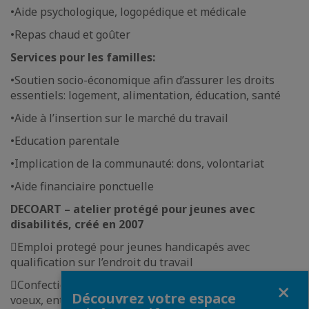
•
Aide psychologique, logopédique et médicale
•
Repas chaud et goûter
Services pour les familles:
•
Soutien socio-économique afin d’assurer les droits
essentiels: logement, alimentation, éducation, santé
•
Aide à l’insertion sur le marché du travail
•
Education parentale
•
Implication de la communauté: dons, volontariat
•
Aide financiaire ponctuelle
DECOART – atelier protégé pour jeunes avec
disabilités, créé en 2007

Emploi protegé pour jeunes handicapés avec
qualification sur l’endroit du travail
Fermer

Confection d’objets decoratifs en argile et cartes de
Découvrez votre espace
voeux, entièrement à la main