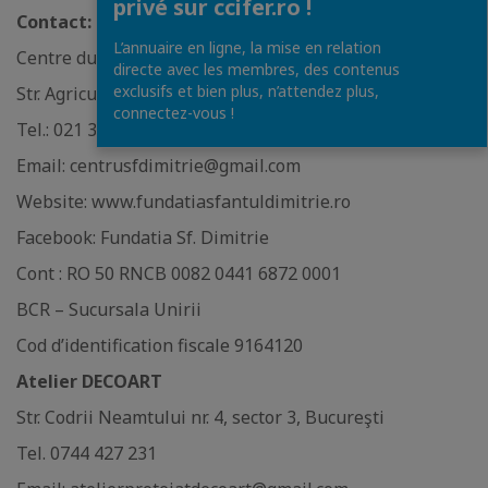
privé sur ccifer.ro !
Contact:
L’annuaire en ligne, la mise en relation
Centre du Jour
directe avec les membres, des contenus
exclusifs et bien plus, n’attendez plus,
Str. Agricultorilor nr. 62, sector 2, Bucarest
connectez-vous !
Tel.: 021 320 61 70
Email: centrusfdimitrie@gmail.com
Website: www.fundatiasfantuldimitrie.ro
Facebook: Fundatia Sf. Dimitrie
Cont : RO 50 RNCB 0082 0441 6872 0001
BCR – Sucursala Unirii
Cod d’identification fiscale 9164120
Atelier DECOART
Str. Codrii Neamtului nr. 4, sector 3, Bucureşti
Tel. 0744 427 231