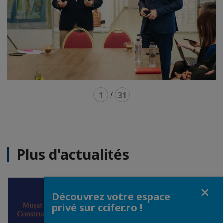
1
/
31
Plus d'actualités
Fermer
Découvrez votre espace
privé sur ccifer.ro !