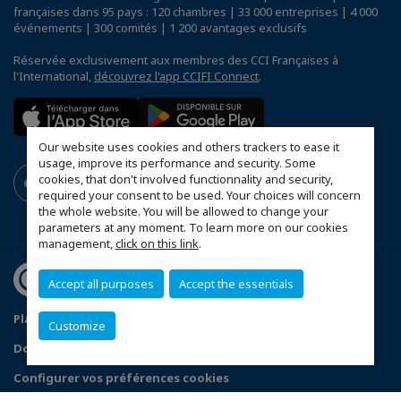
françaises dans 95 pays : 120 chambres | 33 000 entreprises | 4 000
événements | 300 comités | 1 200 avantages exclusifs
Réservée exclusivement aux membres des CCI Françaises à
l'International,
découvrez l'app CCIFI Connect
.
Our website uses cookies and others trackers to ease it
usage, improve its performance and security. Some
cookies, that don't involved functionnality and security,
required your consent to be used. Your choices will concern
the whole website. You will be allowed to change your
parameters at any moment. To learn more on our cookies
management,
click on this link
.
Accept all purposes
Accept the essentials
Plan du site
Statut CCIFER
Mentions légales
Customize
Données personnelles
FAQ espace privé
Configurer vos préférences cookies