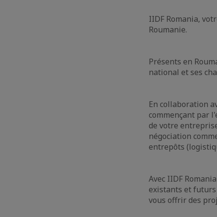
IIDF Romania, votr
Roumanie.
Présents en Rouma
national et ses cha
En collaboration a
commençant par l'é
de votre entrepris
négociation commerc
entrepôts (logisti
Avec IIDF Romania 
existants et futur
vous offrir des pro