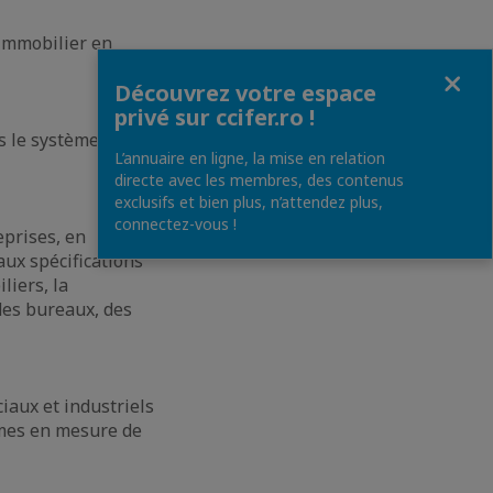
 immobilier en
Fermer
Découvrez votre espace
privé sur ccifer.ro !
s le système
L’annuaire en ligne, la mise en relation
directe avec les membres, des contenus
exclusifs et bien plus, n’attendez plus,
connectez-vous !
eprises, en
ux spécifications
liers, la
 des bureaux, des
iaux et industriels
mmes en mesure de