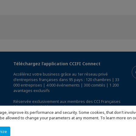
Téléchargez l’application CCIFI Connect
Accélérez votre business grâce au 1er réseau privé
d'entreprises françaises dans 95 pays : 120 chambres | 33
000 entreprises | 4 000 événements | 300 comités | 1 200
avantages exclusifs
Réservée exclusivement aux membres des CCI Françaises
à l'International,
découvrez l'app CCIFI Connect
.
age, improve its performance and security. Some cookies, that don't involv
ill be allowed to change your parameters at any moment. To learn more on
mize