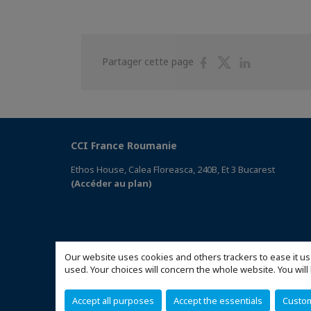
Partager
Partager
Partager
Partager cette page
sur
sur
sur
Facebook
Twitter
Linkedin
CCI France Roumanie
Ethos House, Calea Floreasca, 240B, Et 3 Bucarest
(Accéder au plan)
Our website uses cookies and others trackers to ease it us
used. Your choices will concern the whole website. You w
Accept all purposes
Accept the essentials
Custo