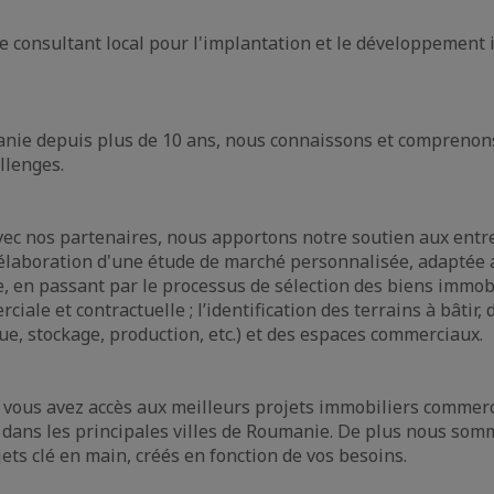
e consultant local pour l'implantation et le développement
nie depuis plus de 10 ans, nous connaissons et comprenon
llenges.
vec nos partenaires, nous apportons notre soutien aux entr
laboration d'une étude de marché personnalisée, adaptée a
e, en passant par le processus de sélection des biens immobi
iale et contractuelle ; l’identification des terrains à bâtir,
que, stockage, production, etc.) et des espaces commerciaux.
vous avez accès aux meilleurs projets immobiliers commerc
s dans les principales villes de Roumanie. De plus nous so
jets clé en main, créés en fonction de vos besoins.