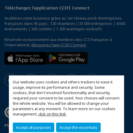
Téléchargez l’application CCIFI Connect
Accélérez votre business grâce au 1er réseau privé d'entreprises
françaises dans 95 pays : 120 chambres | 33 000 entreprises | 4 000
événements | 300 comités | 1 200 avantages exclusifs
Réservée exclusivement aux membres des CCI Françaises à
l'International,
découvrez l'app CCIFI Connect
.
Our website uses cookies and others trackers to ease it
usage, improve its performance and security. Some
cookies, that don't involved functionnality and security,
required your consent to be used. Your choices will concern
the whole website. You will be allowed to change your
parameters at any moment. To learn more on our cookies
management,
click on this link
.
Plan du site
Statut CCIFER
Mentions légales
Accept all purposes
Accept the essentials