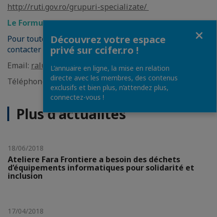
http://ruti.gov.ro/grupuri-specializate/
Le Formulaire d'inscription est disponible
ici
Fermer
Découvrez votre espace
Pour toute information supplémentaire, veuillez
privé sur ccifer.ro !
contacter Raluca SIMBOTIN, Conseiller du Ministre
Email:
raluca.simbotin(@)gov.ro
L’annuaire en ligne, la mise en relation
directe avec les membres, des contenus
Téléphone: 021 318 11 86
exclusifs et bien plus, n’attendez plus,
connectez-vous !
Plus d'actualités
18/06/2018
Ateliere Fara Frontiere a besoin des déchets
d’équipements informatiques pour solidarité et
inclusion
17/04/2018