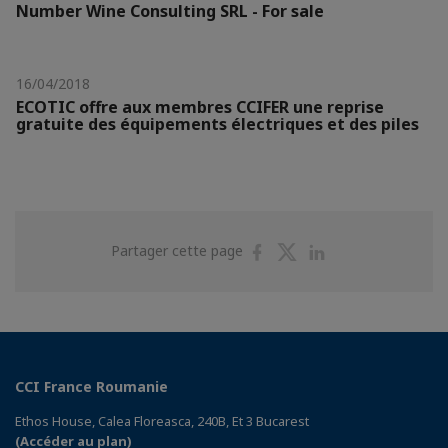
Number Wine Consulting SRL - For sale
16/04/2018
ECOTIC offre aux membres CCIFER une reprise
gratuite des équipements électriques et des piles
Partager
Partager
Partager
Partager cette page
sur
sur
sur
Facebook
Twitter
Linkedin
CCI France Roumanie
Ethos House, Calea Floreasca, 240B, Et 3 Bucarest
(Accéder au plan)