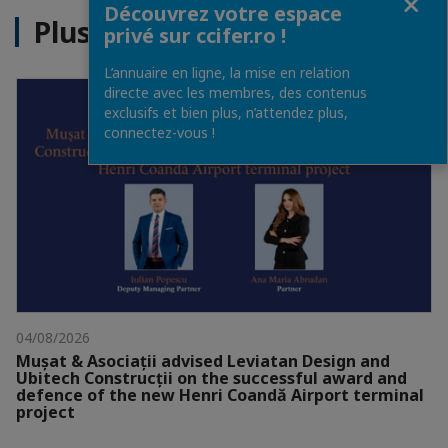
Découvrez votre espace
Plus d'actualités
privé sur ccifer.ro !
L’annuaire en ligne, la mise en relation
directe avec les membres, des contenus
exclusifs et bien plus, n’attendez plus,
connectez-vous !
04/08/2026
Mușat & Asociații advised Leviatan Design and
Ubitech Construcții on the successful award and
defence of the new Henri Coandă Airport terminal
project