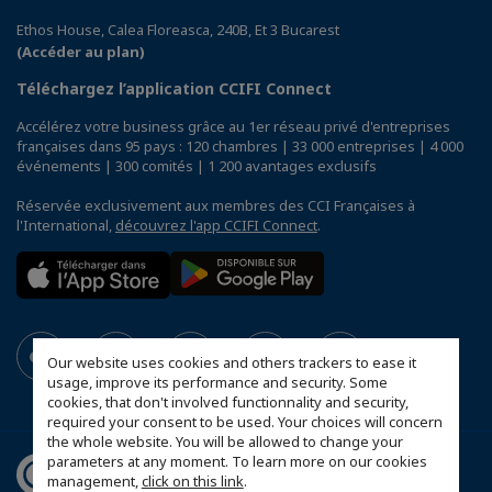
Ethos House, Calea Floreasca, 240B, Et 3 Bucarest
(Accéder au plan)
Téléchargez l’application CCIFI Connect
Accélérez votre business grâce au 1er réseau privé d'entreprises
françaises dans 95 pays : 120 chambres | 33 000 entreprises | 4 000
événements | 300 comités | 1 200 avantages exclusifs
Réservée exclusivement aux membres des CCI Françaises à
l'International,
découvrez l'app CCIFI Connect
.
Our website uses cookies and others trackers to ease it
usage, improve its performance and security. Some
cookies, that don't involved functionnality and security,
required your consent to be used. Your choices will concern
the whole website. You will be allowed to change your
parameters at any moment. To learn more on our cookies
management,
click on this link
.