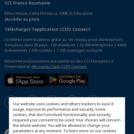
CCI France Roumanie
Ethos House, Calea Floreasca, 240B, Et 3 Bucarest
(Accéder au plan)
Téléchargez l’application CCIFI Connect
Accélérez votre business grâce au 1er réseau privé d'entreprises
françaises dans 95 pays : 120 chambres | 33 000 entreprises | 4 000
événements | 300 comités | 1 200 avantages exclusifs
Réservée exclusivement aux membres des CCI Françaises à
l'International,
découvrez l'app CCIFI Connect
.
Our website uses cookies and others trackers to ease it
usage, improve its performance and security. Some
cookies, that don't involved functionnality and security,
required your consent to be used. Your choices will concern
the whole website. You will be allowed to change your
parameters at any moment. To learn more on our cookies