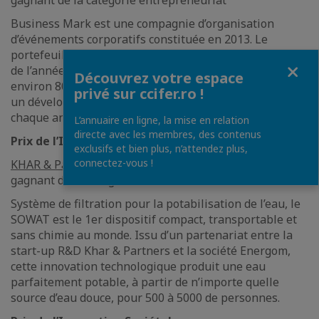
gagnant de la catégorie entrepreneuriat
Business Mark est une compagnie d’organisation
d’événements corporatifs constituée en 2013. Le
portefeuille BusinessMark accumulera, jusqu’à la fin
Fermer
de l’année 2016, plus de 100 projets qui réuniront
Découvrez votre espace
environ 8000 participants et 1000 conférenciers. Avec
privé sur ccifer.ro !
un développement constant, BusinessMark a redoublé
chaque année son chiffre d’affaires.
L’annuaire en ligne, la mise en relation
directe avec les membres, des contenus
Prix de l’Innovaton
exclusifs et bien plus, n’attendez plus,
connectez-vous !
KHAR & Partners
, membre CCIFER depuis 2016, est le
gagnant de la catégorie innovation.
Système de filtration pour la potabilisation de l’eau, le
SOWAT est le 1er dispositif compact, transportable et
sans chimie au monde. Issu d’un partenariat entre la
start-up R&D Khar & Partners et la société Energom,
cette innovation technologique produit une eau
parfaitement potable, à partir de n’importe quelle
source d’eau douce, pour 500 à 5000 de personnes.