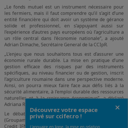
„Le fonds mutuel est un instrument nécessaire pour
les fermiers, mais il faut comprendre qu’il s’agit d’une
entité financière qui doit avoir un système de gérance
solide et professionnel, en s’appuyant aussi sur
l’expérience d’autres pays européens où l’agriculture a
un rôle central dans l’économie nationale”, a ajouté
Adrian Dimache, Secrétaire General de la CCIpR.
„L’enjeu que nous souhaitons tous est d’assurer une
économie rurale durable. La mise en pratique d’une
gestion efficace des risques par des instruments
spécifiques, au niveau financier ou de gestion, inscrit
l’agriculture roumaine dans une perspective moderne.
Ainsi, on pourra mieux faire face aux défis liés à la
sécurité alimentaire, à l’emploi durable des ressources
naturelles et à la croissance économique”, a déclaré
Fermer
Adriana Record, directeur exécutif de la CCIFER.
Découvrez votre espace
Le débat a eu lieu avec les invités Calin Matei
privé sur ccifer.ro !
(Groupama Assurances), Robert Rekkers (Agricover
Credit IFN), Mişu Negriţoiu (Autorité de Surveillance
L’annuaire en ligne, la mise en relation