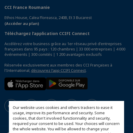
CCI France Roumanie
Ethos House, Calea Floreasca, 240B, Et 3 Bucarest
(Accéder au plan)
Téléchargez l’application CCIFI Connect
Accélérez votre business grâce au 1er réseau privé d'entreprises
françaises dans 95 pays : 120 chambres | 33 000 entreprises | 4 000
événements | 300 comités | 1 200 avantages exclusifs
Réservée exclusivement aux membres des CCI Françaises à
l'International,
découvrez l'app CCIFI Connect
.
Our website uses cookies and others trackers to ease it
usage, improve its performance and security. Some
cookies, that don't involved functionnality and security,
required your consent to be used. Your choices will concern
the whole website. You will be allowed to change your