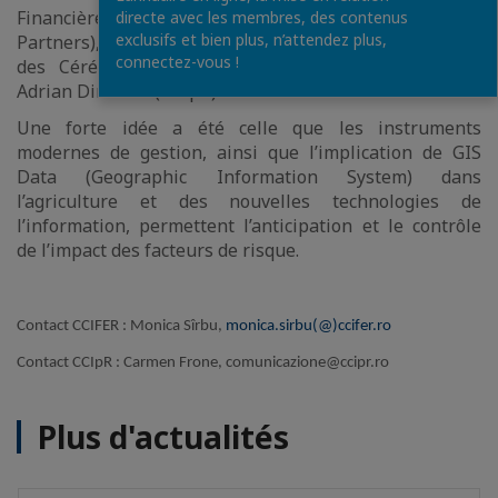
Financière), Cristina Mihălăchioiu (Cumpănaşu &
directe avec les membres, des contenus
exclusifs et bien plus, n’attendez plus,
Partners), Nicolae Sitaru (Association des Cultivateurs
connectez-vous !
des Céréales et des Plantes Techniques Ialomiţa),
Adrian Dimache (CCIpR).
Une forte idée a été celle que les instruments
modernes de gestion, ainsi que l’implication de GIS
Data (Geographic Information System) dans
l’agriculture et des nouvelles technologies de
l’information, permettent l’anticipation et le contrôle
de l’impact des facteurs de risque.
Contact CCIFER : Monica Sîrbu,
monica.sirbu(@)ccifer.ro
Contact CCIpR : Carmen Frone,
comunicazione@ccipr.ro
Plus d'actualités