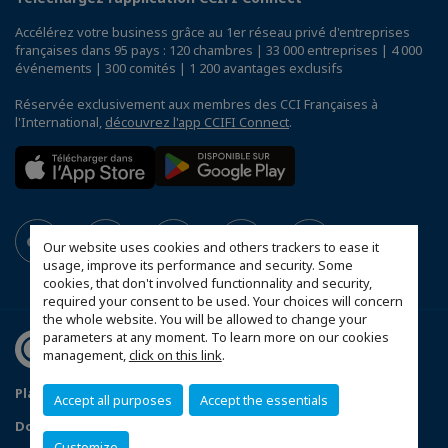
Accélérez votre business grâce au 1er réseau privé d'entreprises
françaises dans 95 pays : 120 chambres | 33 000 entreprises | 4 000
événements | 300 comités | 1 200 avantages exclusifs
Réservée exclusivement aux membres des CCI Françaises à
l'International,
découvrez l'app CCIFI Connect
.
Our website uses cookies and others trackers to ease it
usage, improve its performance and security. Some
cookies, that don't involved functionnality and security,
required your consent to be used. Your choices will concern
the whole website. You will be allowed to change your
parameters at any moment. To learn more on our cookies
management,
click on this link
.
Plan du site
Statut CCIFER
Mentions légales
Accept all purposes
Accept the essentials
Données personnelles
FAQ espace privé
Customize