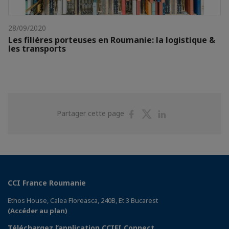
28/09/2020
Les filières porteuses en Roumanie: la logistique &
les transports
Partager
Partager
Partager
Partager cette page
sur
sur
sur
Facebook
Twitter
Linkedin
CCI France Roumanie
Ethos House, Calea Floreasca, 240B, Et 3 Bucarest
(Accéder au plan)
Téléchargez l’application CCIFI Connect