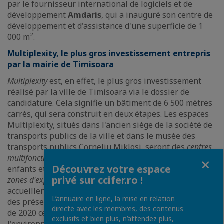
par le fournisseur international de logiciels et de
développement
Amdaris
, qui a inauguré son centre de
développement et d'assistance d'une superficie de 1
000 m².
Multiplexity, le plus gros investissement entrepris
par la mairie de Timisoara
Multiplexity
est, en effet, le plus gros investissement
réalisé par la ville de Timisoara via le dossier de
candidature. Cela signifie un bâtiment de 6 500 mètres
carrés, qui sera construit en deux étapes. Les espaces
Multiplexity, situés dans l'ancien siège de la société de
transports publics de la ville et dans le musée des
transports publics Corneliu Miklosi, seront des
centres
multifonctionnels
, des
laboratoires interactifs
pour
Fermer
Découvrez votre espace
enfants et adultes, des
zones d'expérimentation
et des
privé sur ccifer.ro !
zones d'exposition.
Depuis fin 2019, ces espaces
accueillent des événements culturels, des rencontres,
L’annuaire en ligne, la mise en relation
des présentations, des festivals de musique, et à partir
directe avec les membres, des contenus
de 2020 ces espaces appartiendront de plus en plus à
exclusifs et bien plus, n’attendez plus,