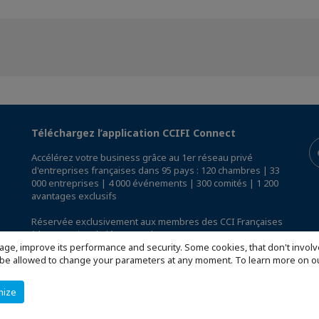
Téléchargez l’application CCIFI Connect
Accélérez votre business grâce au 1er réseau privé
d'entreprises françaises dans 95 pays : 120 chambres | 33
000 entreprises | 4 000 événements | 300 comités | 1 200
avantages exclusifs
Réservée exclusivement aux membres des CCI Françaises
à l'International,
découvrez l'app CCIFI Connect
.
age, improve its performance and security. Some cookies, that don't involv
ill be allowed to change your parameters at any moment. To learn more on
mize