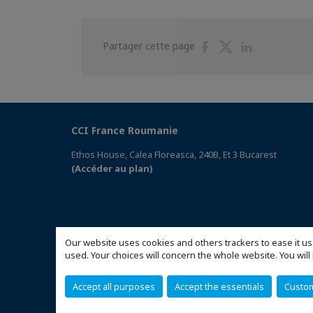
Partager
Partager
Partager
Partager cette page
sur
sur
sur
Facebook
Twitter
Linkedin
CCI France Roumanie
Ethos House, Calea Floreasca, 240B, Et 3 Bucarest
(Accéder au plan)
Our website uses cookies and others trackers to ease it us
used. Your choices will concern the whole website. You w
Accept all purposes
Accept the essentials
Custo