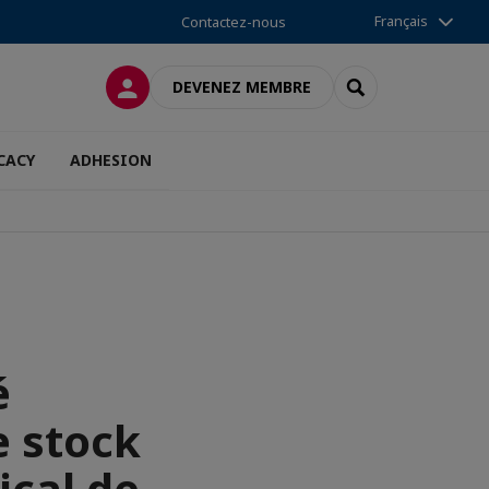
Français
Contactez-nous
CONNEXION
RECHERCHER
DEVENEZ MEMBRE
CACY
ADHESION
é
e stock
ical de