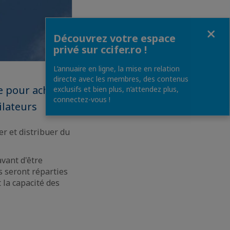
Fermer
Découvrez votre espace
privé sur ccifer.ro !
L’annuaire en ligne, la mise en relation
directe avec les membres, des contenus
e pour acheter
exclusifs et bien plus, n’attendez plus,
connectez-vous !
ilateurs
r et distribuer du
vant d'être
s seront réparties
 la capacité des