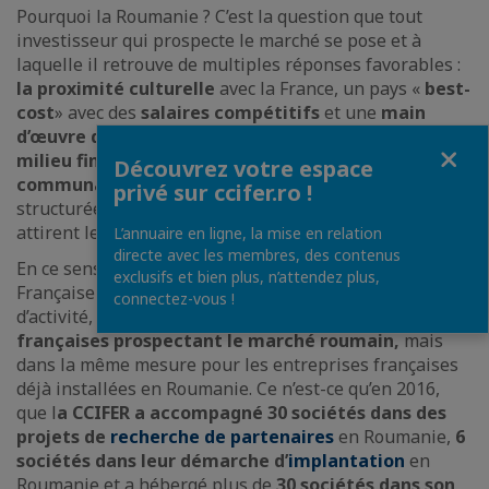
Pourquoi la Roumanie ? C’est la question que tout
investisseur qui prospecte le marché se pose et à
laquelle il retrouve de multiples réponses favorables :
la proximité culturelle
avec la France, un pays «
best-
cost
» avec des
salaires compétitifs
et une
main
d’œuvre qualifiée
, une
fiscalité avantageuse
, un
Fermer
milieu financier et économique stable,
une
Découvrez votre espace
communauté française d’affaire
s solide et bien
privé sur ccifer.ro !
structurée, sont parmi les premières raisons qui
attirent les investisseurs français en Roumanie.
L’annuaire en ligne, la mise en relation
directe avec les membres, des contenus
En ce sens, la Chambre de Commerce et d’Industrie
exclusifs et bien plus, n’attendez plus,
Française (CCIFER) s’est prouvée au long de ses 20 ans
connectez-vous !
d’activité, un pôle de soutien pour
les entreprises
françaises prospectant le marché roumain,
mais
dans la même mesure pour les entreprises françaises
déjà installées en Roumanie. Ce n’est-ce qu’en 2016,
que l
a CCIFER a accompagné 30 sociétés dans des
projets de
recherche de partenaires
en Roumanie,
6
sociétés dans leur démarche d’
implantation
en
Roumanie et a hébergé plus de
30 sociétés dans son